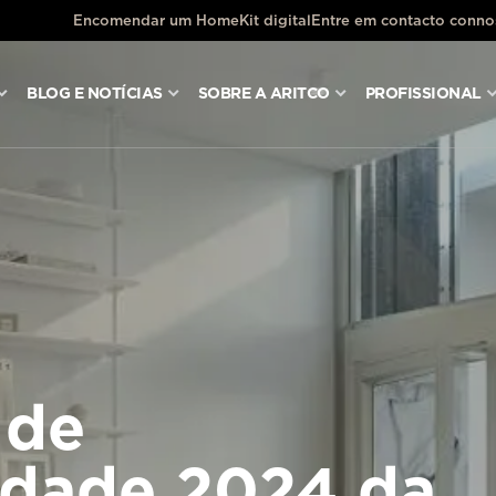
Encomendar um HomeKit digital
Entre em contacto conn
BLOG E NOTÍCIAS
SOBRE A ARITCO
PROFISSIONAL
 de
idade 2024 da