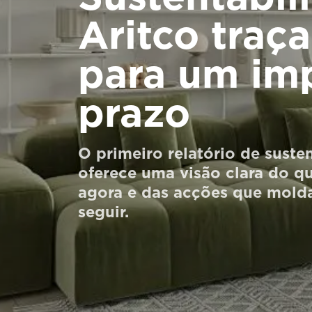
Encomendar um HomeKit digital
Aritco traç
Entre em contacto connosco
para um im
Estimativa de preço
prazo
Subscreva a newsletter
FAQ
O primeiro relatório de suste
oferece uma visão clara do qu
agora e das acções que mold
seguir.