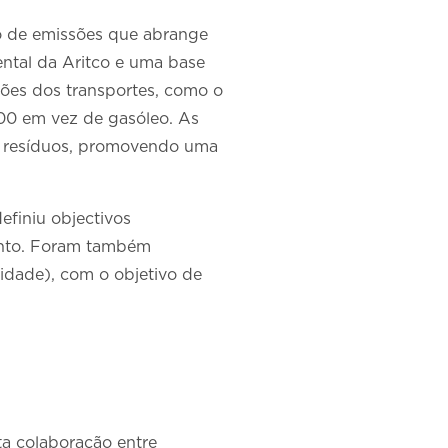
o de emissões que abrange
ental da Aritco e uma base
sões dos transportes, como o
00 em vez de gasóleo. As
os resíduos, promovendo uma
efiniu objectivos
ento. Foram também
lidade), com o objetivo de
ta colaboração entre