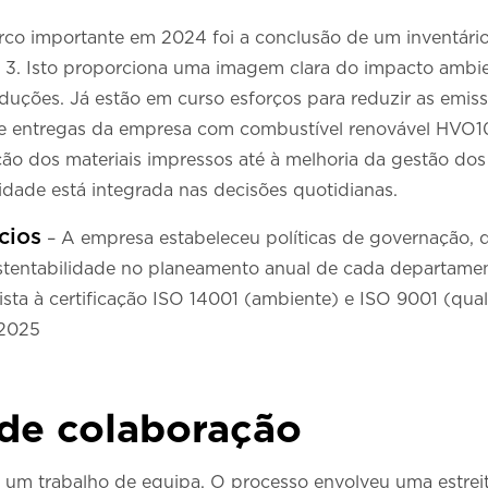
co importante em 2024 foi a conclusão de um inventári
e 3. Isto proporciona uma imagem clara do impacto ambi
eduções. Já estão em curso esforços para reduzir as emis
e entregas da empresa com combustível renovável HVO1
ução dos materiais impressos até à melhoria da gestão d
idade está integrada nas decisões quotidianas.
cios
– A empresa estabeleceu políticas de governação, d
ustentabilidade no planeamento anual de cada departam
ista à certificação ISO 14001 (ambiente) e ISO 9001 (qua
 2025
de colaboração
oi um trabalho de equipa. O processo envolveu uma estrei