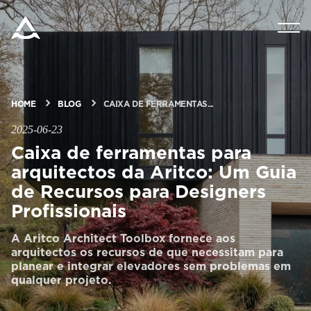
PRODUTOS
TECNOLOGIA
HOME
BLOG
CAIXA DE FERRAMENTAS...
2025-06-23
BLOG E NOTÍCIAS
Caixa de ferramentas para
arquitectos da Aritco: Um Guia
SOBRE A ARITCO
de Recursos para Designers
Profissionais
PROFISSIONAL
A Aritco Architect Toolbox fornece aos
arquitectos os recursos de que necessitam para
planear e integrar elevadores sem problemas em
qualquer projeto.
Encomendar um HomeKit digital