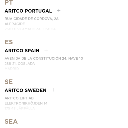
PT
NÚMERO DE TELEFONE: +49 7123 9597272
ENTRE EM CONTACTO CONNOSCO
ARITCO PORTUGAL
RUA CIDADE DE CÓRDOVA, 2A
ALFRAGIDE
2610 038 AMADORA, LISBOA
PORTUGAL
ARITCO PORTUGAL REPRESENTADO PELA LEVITA
ES
NÚMERO DE TELEFONE:
+351 215 960 505
ARITCO SPAIN
ENTRE EM CONTACTO CONNOSCO
AVENIDA DE LA CONSTITUCIÓN 24, NAVE 10
288 21, COSLADA
MADRID
SPAIN
SE
NÚMERO DE TELEFONE: (+34) 918 622 552
ENTRE EM CONTACTO CONNOSCO
ARITCO SWEDEN
ARITCO LIFT AB
ELEKTRONIKHÖJDEN 14
175 43 JÄRFÄLLA
SWEDEN
SEA
NÚMERO DE TELEFONE: +46 8 120 401 00