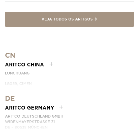
VEJA TODOS OS ARTIGOS
CN
ARITCO CHINA
LONCHUANG
LG059, CIMEN
NO.407 YISHAN RD, XUHUI DIST.
SHANGHAI, CHINA
DE
EMAIL:
INFO.CHINA@ARITCO.COM
ARITCO GERMANY
NÚMERO DE TELEFONE: +86 400 6233 121
ARITCO DEUTSCHLAND GMBH
ENTRE EM CONTACTO CONNOSCO
WIDENMAYERSTRASSE 31
DE – 80538 MÜNCHEN
GERMANY