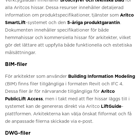
Verktygslådan innehåller
broschyrer och tekniska blad
för
alla Aritcos hissar. Dessa resurser innehåller detaljerad
information om produktspecifikationer, tjänster som
Aritco
SmartLift
-systemet och den
5-åriga produktgarantin
.
Dokumenten innehåller specifikationer för både
hemmahissar och kommersiella hissar för arkitekter, vilket
gör det lättare att uppfylla både funktionella och estetiska
målsättningar.
BIM-filer
För arkitekter som använder
Building Information Modeling
(BIM) finns filer tillgängliga i formaten Revit och IFC 4.
Dessa filer är för närvarande tillgängliga för
Aritco
PublicLift Access
, men i takt med att fler hissar läggs till i
systemet kan de genereras direkt via Aritco
LiftGuide
-
plattformen. Arkitekterna kan välja önskat filformat och få
de anpassade filerna skickade via e-post.
DWG-filer