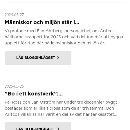
2026-05-27
Människor och miljön står i...
Vi pratade med Elin Åhrberg, personalchef, om Aritcos
hållbarhetsrapport för 2025 och vad det innebär att bygga
upp ett företag där både människor och miljön är...
LÄS BLOGGINLÄGGET
2026-05-26
”Bo i ett konstverk”:...
Pal Ross och Jan Oström har under tre decennier byggt
bostäder som är lika tidlösa som de är trivsamma. Och
Aritcos villahiss har varit en del av det här tänkesättet...
LÄS BLOGGINLÄGGET