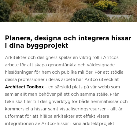
Be om ett offertförslag
Kontakta oss
Anmälan till nyhetsbrev
Planera, designa och integrera hissar
FAQ
i dina byggprojekt
Arkitekter och designers spelar en viktig roll i Aritcos
arbete för att skapa genomtänkta och väldesignade
hisslösningar för hem och publika miljöer. För att stödja
dessa professioner i deras arbete har Aritco utvecklat
Architect Toolbox
– en särskild plats på vår webb som
samlar allt man behöver på ett och samma ställe. Från
tekniska filer till designverktyg för både hemmahissar och
kommersiella hissar samt visualiseringsresurser – allt är
utformat för att hjälpa arkitekter att effektivisera
integrationen av Aritco-hissar i sina arkitektprojekt.