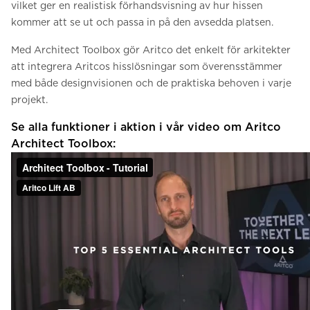
vilket ger en realistisk förhandsvisning av hur hissen
kommer att se ut och passa in på den avsedda platsen.
Med Architect Toolbox gör Aritco det enkelt för arkitekter
att integrera Aritcos hisslösningar som överensstämmer
med både designvisionen och de praktiska behoven i varje
projekt.
Se alla funktioner i aktion i vår video om Aritco
Architect Toolbox: