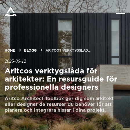
PRODUKTER
VERKTYG & DOKUMENT
HOME
BLOGG
ARITCOS VERKTYGSLÅD...
BLOGG & NYHETER
2025-06-12
Aritcos verktygslåda för
OM ARITCO
arkitekter: En resursguide för
professionella designers
FÖR PROFESSIONELLA
Aritco Architect Toolbox ger dig som arkitekt
eller designer de resurser du behöver för att
planera och integrera hissar i dina projekt.
Beställ ett Digitalt HomeKit