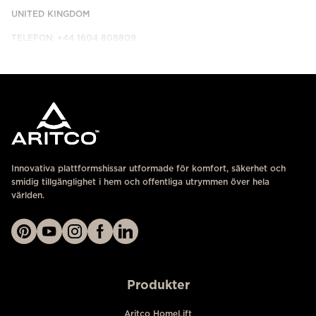
UNITED KINGDOM
TELEFON: +44 1604 808809
KONTAKTA OSS
Innovativa plattformshissar utformade för komfort, säkerhet och
smidig tillgänglighet i hem och offentliga utrymmen över hela
världen.
Produkter
Aritco HomeLift