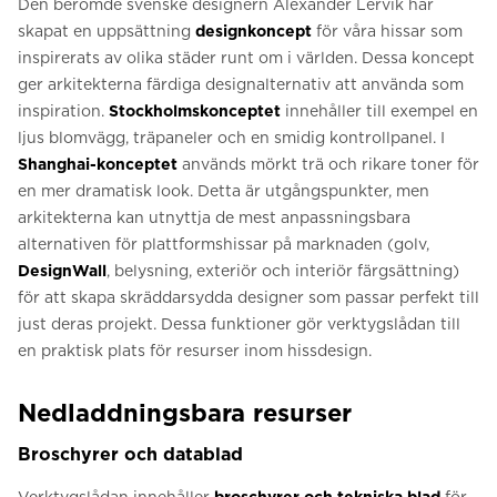
Den berömde svenske designern Alexander Lervik har
skapat en uppsättning
designkoncept
för våra hissar som
inspirerats av olika städer runt om i världen. Dessa koncept
ger arkitekterna färdiga designalternativ att använda som
inspiration.
Stockholmskonceptet
innehåller till exempel en
ljus blomvägg, träpaneler och en smidig kontrollpanel. I
Shanghai-konceptet
används mörkt trä och rikare toner för
en mer dramatisk look. Detta är utgångspunkter, men
arkitekterna kan utnyttja de mest anpassningsbara
alternativen för plattformshissar på marknaden (golv,
DesignWall
, belysning, exteriör och interiör färgsättning)
för att skapa skräddarsydda designer som passar perfekt till
just deras projekt. Dessa funktioner gör verktygslådan till
en praktisk plats för resurser inom hissdesign.
Nedladdningsbara resurser
Broschyrer och datablad