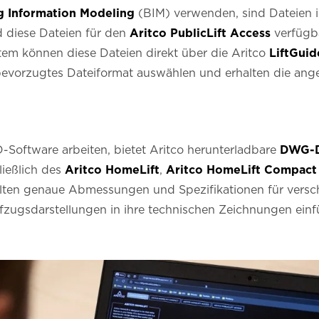
g Information Modeling
(BIM) verwenden, sind Dateien 
d diese Dateien für den
Aritco PublicLift Access
verfügb
tem können diese Dateien direkt über die Aritco
LiftGui
bevorzugtes Dateiformat auswählen und erhalten die ange
D-Software arbeiten, bietet Aritco herunterladbare
DWG-D
ießlich des
Aritco HomeLift
,
Aritco HomeLift Compact
halten genaue Abmessungen und Spezifikationen für vers
fzugsdarstellungen in ihre technischen Zeichnungen ein