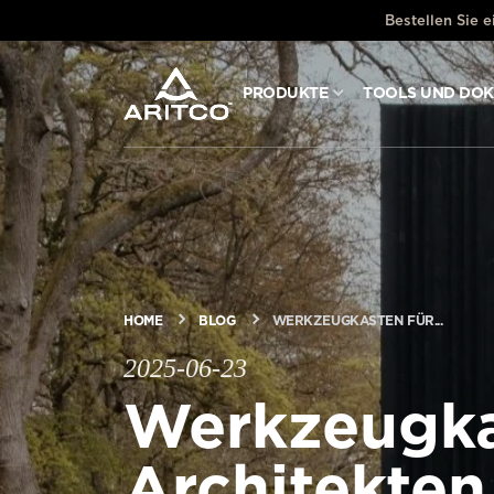
Bestellen Sie 
PRODUKTE
TOOLS UND DO
PRODUKTE
TOOLS UND DOKUMENTE
BLOG & NACHRICHTEN
HOME
BLOG
WERKZEUGKASTEN FÜR...
ÜBER ARITCO
2025-06-23
Werkzeugka
FÜR FACHLEUTE
Architekten