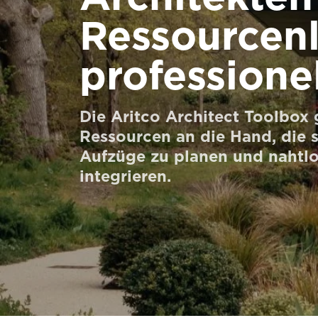
Bestellen Sie ein Digital HomeKit
Ressourcenl
Kontaktieren Sie uns
professione
Preisvoranschlag anfordern
Anmeldung zum Newsletter
Die Aritco Architect Toolbox 
Ressourcen an die Hand, die 
FAQ
Aufzüge zu planen und nahtlos
Kontaktieren Sie uns
integrieren.