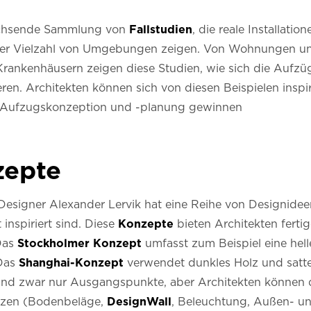
wachsende Sammlung von
Fallstudien
, die reale Installati
iner Vielzahl von Umgebungen zeigen. Von Wohnungen und
rankenhäusern zeigen diese Studien, wie sich die Aufzüg
en. Architekten können sich von diesen Beispielen inspir
ne Aufzugskonzeption und -planung gewinnen
zepte
esigner Alexander Lervik hat eine Reihe von Designidee
inspiriert sind. Diese
Konzepte
bieten Architekten fertig
 Das
Stockholmer Konzept
umfasst zum Beispiel eine he
 Das
Shanghai-Konzept
verwendet dunkles Holz und satte
sind zwar nur Ausgangspunkte, aber Architekten können 
tzen (Bodenbeläge,
DesignWall
, Beleuchtung, Außen- u