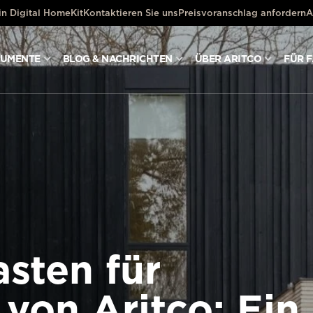
ein Digital HomeKit
Kontaktieren Sie uns
Preisvoranschlag anfordern
A
KUMENTE
BLOG & NACHRICHTEN
ÜBER ARITCO
FÜR 
sten für
 von Aritco: Ein