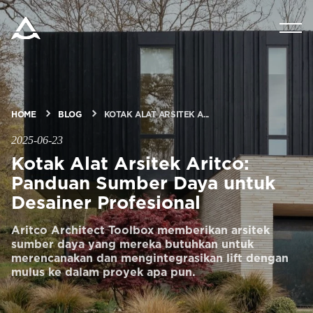
PRODUK
MINTA PERKIRAAN HARGA
HOME
BLOG
KOTAK ALAT ARSITEK A...
TEKNOLOGI
2025-06-23
Kotak Alat Arsitek Aritco:
Panduan Sumber Daya untuk
BLOG & BERITA
Desainer Profesional
Aritco Architect Toolbox memberikan arsitek
TENTANG ARITCO
sumber daya yang mereka butuhkan untuk
merencanakan dan mengintegrasikan lift dengan
mulus ke dalam proyek apa pun.
UNTUK PARA PROFESIONAL