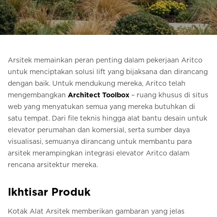
Pesan Digital HomeKit
Minta perkiraan harga
Pendaftaran buletin
Arsitek memainkan peran penting dalam pekerjaan Aritco
untuk menciptakan solusi lift yang bijaksana dan dirancang
FAQ
dengan baik. Untuk mendukung mereka, Aritco telah
mengembangkan
Architect Toolbox
– ruang khusus di situs
Hubungi
web yang menyatukan semua yang mereka butuhkan di
satu tempat. Dari file teknis hingga alat bantu desain untuk
elevator perumahan dan komersial, serta sumber daya
visualisasi, semuanya dirancang untuk membantu para
arsitek merampingkan integrasi elevator Aritco dalam
rencana arsitektur mereka.
Ikhtisar Produk
Kotak Alat Arsitek memberikan gambaran yang jelas