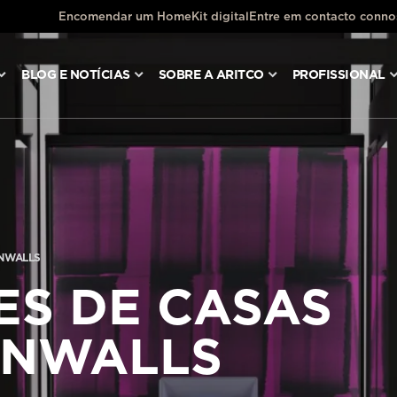
Encomendar um HomeKit digital
Entre em contacto conn
BLOG E NOTÍCIAS
SOBRE A ARITCO
PROFISSIONAL
NWALLS
ES DE CASAS
GNWALLS