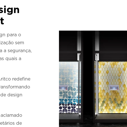
sign
t
ign para o
lização sem
a a segurança,
as quais a
ritco redefine
transformando
 de design
 aclamado
etários de