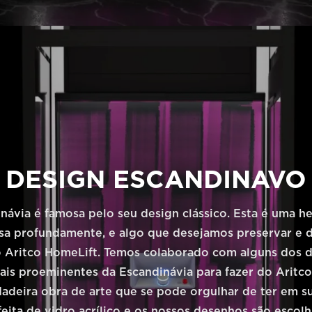
DESIGN ESCANDINAVO
návia é famosa pelo seu design clássico. Esta é uma h
ssa profundamente, e algo que desejamos preservar e 
o Aritco HomeLift. Temos colaborado com alguns dos d
mais proeminentes da Escandinávia para fazer do Aritc
adeira obra de arte que se pode orgulhar de ter em su
feita de vidro acrílico e os nossos desenhos são escolh