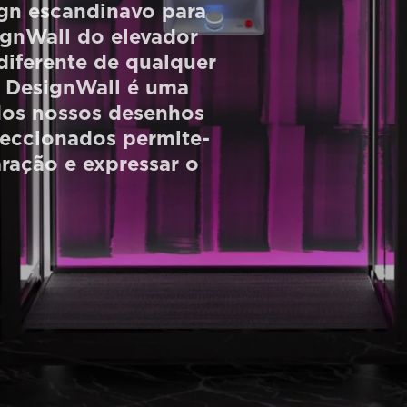
gn escandinavo para
ignWall do elevador
diferente de qualquer
 DesignWall é uma
 dos nossos desenhos
leccionados permite-
ração e expressar o