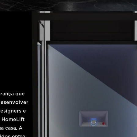
erança que
desenvolver
esigners e
o HomeLift
a casa. A
idos entre