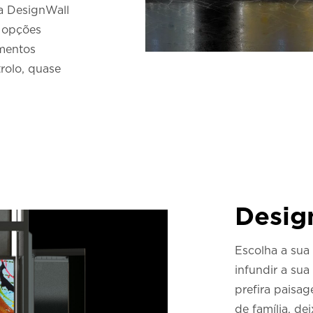
a DesignWall
 opções
imentos
trolo, quase
Desig
Escolha a sua
infundir a sua
prefira paisag
de família, de