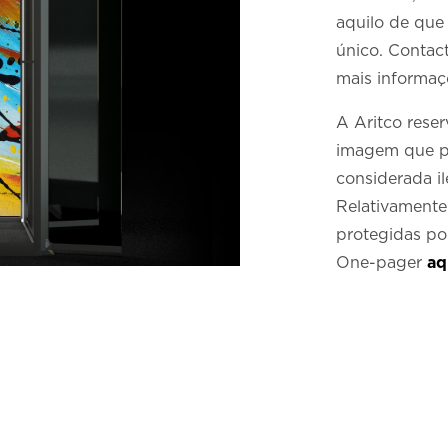
aquilo de que
único. Contact
mais informaç
A Aritco reser
imagem que pos
considerada i
Relativamente
protegidas por
One-pager
aq