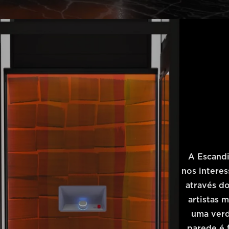
A Escandi
nos intere
através d
artistas 
uma verd
parede é 