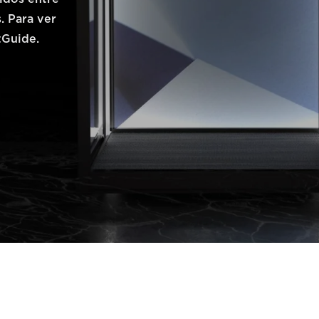
. Para ver
tGuide.