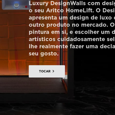
Luxury DesignWalls com desi
Encomendar um HomeKit digital
o seu Aritco HomeLift. O Des
apresenta um design de luxo 
Entre em contacto connosco
outro produto no mercado. O
Estimativa de preço
pintura em si, e escolher um
artísticos cuidadosamente se
Subscreva a newsletter
lhe realmente fazer uma decla
FAQ
seu gosto.
TOCAR