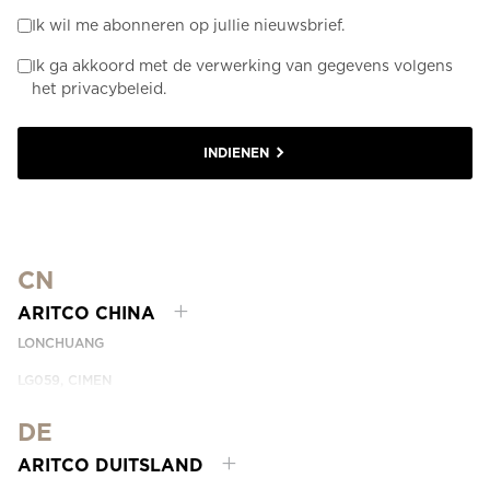
Ik wil me abonneren op jullie nieuwsbrief.
Ik ga akkoord met de verwerking van gegevens volgens
het privacybeleid.
INDIENEN
CN
ARITCO CHINA
LONCHUANG
LG059, CIMEN
NO.407 YISHAN RD, XUHUI DIST.
SHANGHAI, CHINA
DE
EMAIL:
INFO.CHINA@ARITCO.COM
ARITCO DUITSLAND
PHONE:
+86 400 6233 121