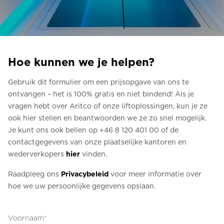
Bestel een Digital HomeKit
Vraag om een prijsraming
Aanmelden voor nieuwsbrief
Hoe kunnen we je helpen?
FAQ
Gebruik dit formulier om een prijsopgave van ons te
ontvangen – het is 100% gratis en niet bindend! Als je
Neem contact op
vragen hebt over Aritco of onze liftoplossingen, kun je ze
ook hier stellen en beantwoorden we ze zo snel mogelijk.
Je kunt ons ook bellen op +46 8 120 401 00 of de
NL
contactgegevens van onze plaatselijke kantoren en
wederverkopers
hier
vinden.
Raadpleeg ons
Privacybeleid
voor meer informatie over
hoe we uw persoonlijke gegevens opslaan.
Voornaam
*