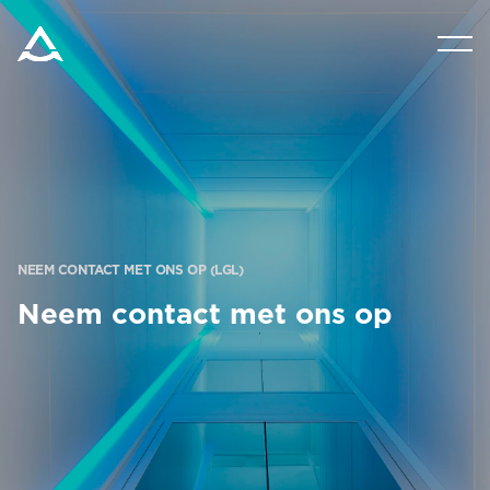
PRODUCTEN
VRAAG OM EEN PRIJSRAMING
HULPMIDDELEN
NEEM CONTACT MET ONS OP (LGL)
BLOG & NIEUWS
Neem contact met ons op
OVER ARITCO
PROFESSIONELE