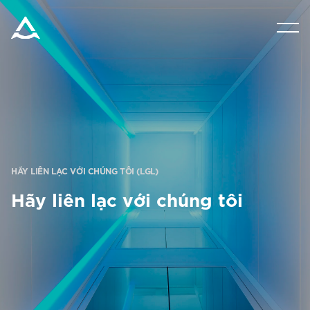
SẢN PHẨM
DỤNG CỤ & TÀI LIỆU
BLOG & TIN TỨC
HÃY LIÊN LẠC VỚI CHÚNG TÔI (LGL)
GIỚI THIỆU VỀ ARITCO
Hãy liên lạc với chúng tôi
CHUYÊN NGHIỆP
Đặt mua Digital HomeKit