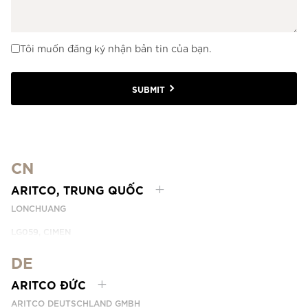
Tôi muốn đăng ký nhận bản tin của bạn.
SUBMIT
CN
ARITCO, TRUNG QUỐC
LONCHUANG
LG059, CIMEN
NO.407 YISHAN RD, XUHUI DIST.
SHANGHAI, CHINA
DE
EMAIL:
INFO.CHINA@ARITCO.COM
ARITCO ĐỨC
ĐIỆN THOẠI: +86 400 6233 121
ARITCO DEUTSCHLAND GMBH
LIÊN HỆ