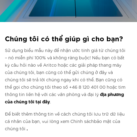
Liên hệ với chúng tôi
Liên hệ với chúng tôi
Đăng ký bản tin
Chúng tôi có thể giúp gì cho bạn?
FAQ
Sử dụng biểu mẫu này để nhận ước tính giá từ chúng tôi
Liên hệ với chúng tôi
– nó miễn phí 100% và không ràng buộc! Nếu bạn có bất
kỳ câu hỏi nào về Aritco hoặc các giải pháp thang máy
của chúng tôi, bạn cũng có thể gửi chúng ở đây và
VI
chúng tôi sẽ trả lời chúng ngay khi có thể. Bạn cũng có
thể gọi cho chúng tôi theo số +46 8 120 401 00 hoặc tìm
địa phương
thông tin liên hệ với các văn phòng và đại lý
của chúng tôi tại đây
.
Để biết thêm thông tin về cách chúng tôi lưu trữ dữ liệu
cá nhân của bạn, vui lòng xem Chính sáchbảo mật của
.
chúng tôi