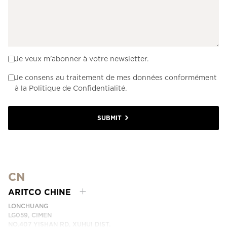
Je veux m'abonner à votre newsletter.
Je consens au traitement de mes données conformément
à la Politique de Confidentialité.
SUBMIT
CN
ARITCO CHINE
LONCHUANG
LG059, CIMEN
NO.407 YISHAN RD, XUHUI DIST.