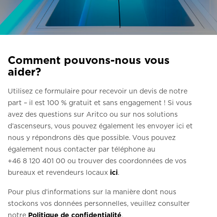
Contactez-nous
Demander un devis
Newsletter S’enregistrer
Comment pouvons-nous vous
FAQ
aider?
Contactez-nous
Utilisez ce formulaire pour recevoir un devis de notre
part – il est 100 % gratuit et sans engagement ! Si vous
avez des questions sur Aritco ou sur nos solutions
FR
d’ascenseurs, vous pouvez également les envoyer ici et
nous y répondrons dès que possible. Vous pouvez
également nous contacter par téléphone au
+46 8 120 401 00 ou trouver des coordonnées de vos
bureaux et revendeurs locaux
ici
.
Pour plus d’informations sur la manière dont nous
stockons vos données personnelles, veuillez consulter
notre
Politique de confidentialité
.