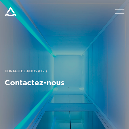
PRODUITS
OUTILS ET DOCUMENTS
BLOG ET NOUVELLES
CONTACTEZ-NOUS (LGL)
À PROPOS D’ARITCO
Contactez-nous
PROFESSIONNEL
Commander un HomeKit numérique