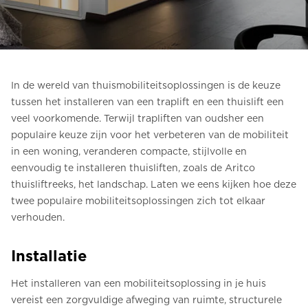
Bestel een Digital HomeKit
Vraag om een prijsraming
Aanmelden voor nieuwsbrief
In de wereld van thuismobiliteitsoplossingen is de keuze
tussen het installeren van een traplift en een thuislift een
FAQ
veel voorkomende. Terwijl trapliften van oudsher een
populaire keuze zijn voor het verbeteren van de mobiliteit
Neem contact op
in een woning, veranderen compacte, stijlvolle en
eenvoudig te installeren thuisliften, zoals de Aritco
thuisliftreeks, het landschap. Laten we eens kijken hoe deze
NL
twee populaire mobiliteitsoplossingen zich tot elkaar
verhouden.
Installatie
Het installeren van een mobiliteitsoplossing in je huis
vereist een zorgvuldige afweging van ruimte, structurele