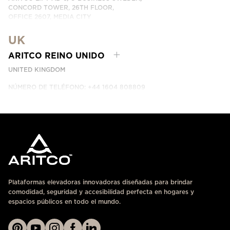
CONCORD TOWER, 26TH FLOOR,
OFFICE 2607, MEDIA CITY
DUBAI, UAE
UK
CONTÁCTANOS
ARITCO REINO UNIDO
UNITED KINGDOM
NÚMERO DE TELÉFONO: +44 1604 808809
CONTÁCTANOS
Plataformas elevadoras innovadoras diseñadas para brindar
comodidad, seguridad y accesibilidad perfecta en hogares y
espacios públicos en todo el mundo.