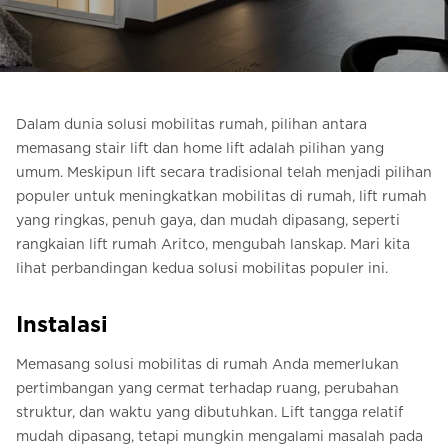
Pesan Digital HomeKit
Minta perkiraan harga
Pendaftaran buletin
Dalam dunia solusi mobilitas rumah, pilihan antara
memasang stair lift dan home lift adalah pilihan yang
FAQ
umum. Meskipun lift secara tradisional telah menjadi pilihan
populer untuk meningkatkan mobilitas di rumah, lift rumah
Hubungi
yang ringkas, penuh gaya, dan mudah dipasang, seperti
rangkaian lift rumah Aritco, mengubah lanskap. Mari kita
lihat perbandingan kedua solusi mobilitas populer ini.
ID
Instalasi
Memasang solusi mobilitas di rumah Anda memerlukan
pertimbangan yang cermat terhadap ruang, perubahan
struktur, dan waktu yang dibutuhkan. Lift tangga relatif
mudah dipasang, tetapi mungkin mengalami masalah pada