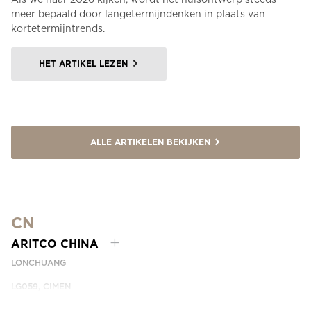
meer bepaald door langetermijndenken in plaats van
kortetermijntrends.
HET ARTIKEL LEZEN
ALLE ARTIKELEN BEKIJKEN
CN
ARITCO CHINA
LONCHUANG
LG059, CIMEN
NO.407 YISHAN RD, XUHUI DIST.