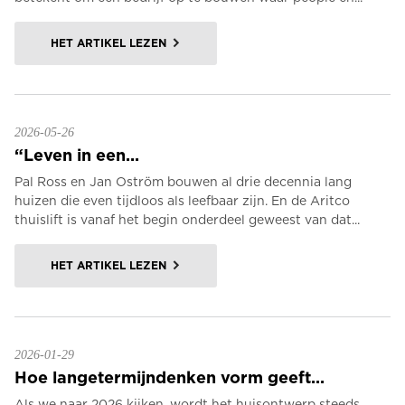
HET ARTIKEL LEZEN
2026-05-26
“Leven in een...
Pal Ross en Jan Oström bouwen al drie decennia lang
huizen die even tijdloos als leefbaar zijn. En de Aritco
thuislift is vanaf het begin onderdeel geweest van dat...
HET ARTIKEL LEZEN
2026-01-29
Hoe langetermijndenken vorm geeft...
Als we naar 2026 kijken, wordt het huisontwerp steeds