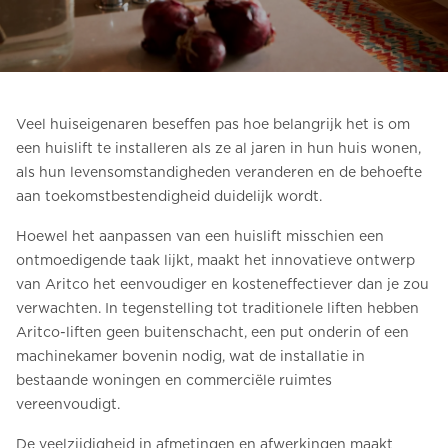
Bestel een Digital HomeKit
Vraag om een prijsraming
Aanmelden voor nieuwsbrief
Veel huiseigenaren beseffen pas hoe belangrijk het is om
een huislift te installeren als ze al jaren in hun huis wonen,
FAQ
als hun levensomstandigheden veranderen en de behoefte
aan toekomstbestendigheid duidelijk wordt.
Neem contact op
Hoewel het aanpassen van een huislift misschien een
ontmoedigende taak lijkt, maakt het innovatieve ontwerp
NL
van Aritco het eenvoudiger en kosteneffectiever dan je zou
verwachten. In tegenstelling tot traditionele liften hebben
Aritco-liften geen buitenschacht, een put onderin of een
machinekamer bovenin nodig, wat de installatie in
bestaande woningen en commerciële ruimtes
vereenvoudigt.
De veelzijdigheid in afmetingen en afwerkingen maakt