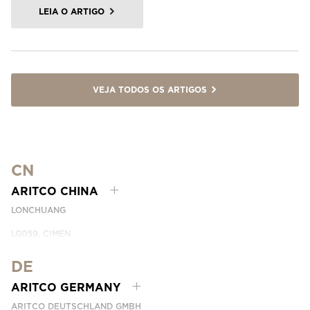
LEIA O ARTIGO
VEJA TODOS OS ARTIGOS
CN
ARITCO CHINA
LONCHUANG
LG059, CIMEN
NO.407 YISHAN RD, XUHUI DIST.
SHANGHAI, CHINA
DE
EMAIL:
INFO.CHINA@ARITCO.COM
ARITCO GERMANY
NÚMERO DE TELEFONE: +86 400 6233 121
ARITCO DEUTSCHLAND GMBH
ENTRE EM CONTACTO CONNOSCO