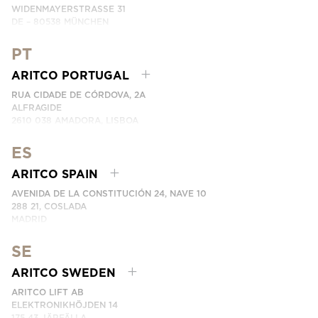
WIDENMAYERSTRASSE 31
DE – 80538 MÜNCHEN
GERMANY
PT
NÚMERO DE TELEFONE: +49 7123 9597272
ENTRE EM CONTACTO CONNOSCO
ARITCO PORTUGAL
RUA CIDADE DE CÓRDOVA, 2A
ALFRAGIDE
2610 038 AMADORA, LISBOA
PORTUGAL
ARITCO PORTUGAL REPRESENTADO PELA LEVITA
ES
NÚMERO DE TELEFONE:
+351 215 960 505
ARITCO SPAIN
ENTRE EM CONTACTO CONNOSCO
AVENIDA DE LA CONSTITUCIÓN 24, NAVE 10
288 21, COSLADA
MADRID
SPAIN
SE
NÚMERO DE TELEFONE: (+34) 918 622 552
ENTRE EM CONTACTO CONNOSCO
ARITCO SWEDEN
ARITCO LIFT AB
ELEKTRONIKHÖJDEN 14
175 43 JÄRFÄLLA