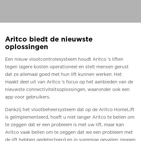
Bestel een Digital HomeKit
Vraag om een prijsraming
Aanmelden voor nieuwsbrief
Aritco biedt de nieuwste
oplossingen
FAQ
Een nieuw vlootcontrolesysteem houdt Aritco ’s liften
Neem contact op
tegen lagere kosten operationeel en stelt mensen gerust
dat ze allemaal goed met hun lift kunnen werken. Het
maakt deel uit van Aritco ’s focus op het aanbieden van de
NL
nieuwste connectiviteitsoplossingen, waaronder ook een
app voor gebruikers.
Dankzij het vlootbeheersysteem dat op de Aritco HomeLift
is geïmplementeerd, hoeft u niet langer Aritco te bellen om
te zeggen dat er een probleem is met uw lift, maar kan
Aritco vaak bellen om te zeggen dat we een probleem met
de lift hebben gedetecteerd en in sommige gevallen zeggen