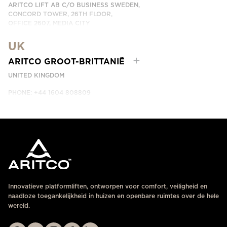
ARITCO LIFT AB C/O BUSINESS SWEDEN,
CONCORD TOWER, 26TH FLOOR,
OFFICE 2607, MEDIA CITY
DUBAI, UAE
UK
NEEM CONTACT MET ONS OP
ARITCO GROOT-BRITTANIË
UNITED KINGDOM
PHONE: +44 1604 808809
NEEM CONTACT MET ONS OP
Innovatieve platformliften, ontworpen voor comfort, veiligheid en
naadloze toegankelijkheid in huizen en openbare ruimtes over de hele
wereld.