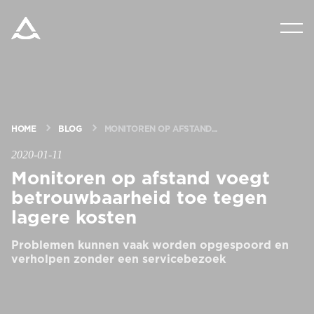
PRODUCTEN
VRAAG OM EEN PRIJSRAMING
HOME
BLOG
MONITOREN OP AFSTAND...
HULPMIDDELEN
2020-01-11
Monitoren op afstand voegt
BLOG & NIEUWS
betrouwbaarheid toe tegen
lagere kosten
OVER ARITCO
Problemen kunnen vaak worden opgespoord en
verholpen zonder een servicebezoek
PROFESSIONELE