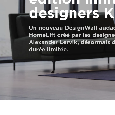
Commander un HomeKit numérique
designers K
Contactez-nous
Un nouveau DesignWall audaci
Demander un devis
HomeLift créé par les designe
Newsletter S’enregistrer
Alexander Lervik, désormais 
durée limitée.
FAQ
Contactez-nous