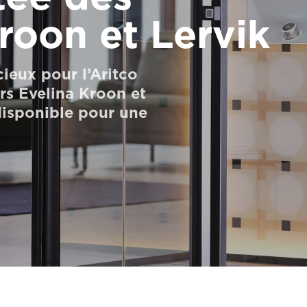
roon et Lervik
eux pour l’Aritco
rs Evelina Kroon et
disponible pour une