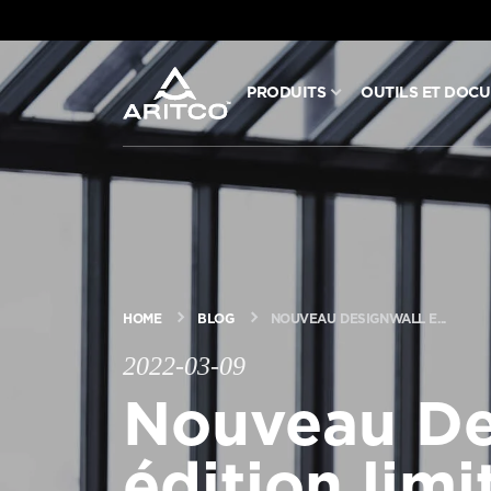
PRODUITS
OUTILS ET DOC
PRODUITS
OUTILS ET DOCUMENTS
BLOG ET NOUVELLES
HOME
BLOG
NOUVEAU DESIGNWALL E...
À PROPOS D’ARITCO
2022-03-09
Nouveau De
PROFESSIONNEL
édition limi