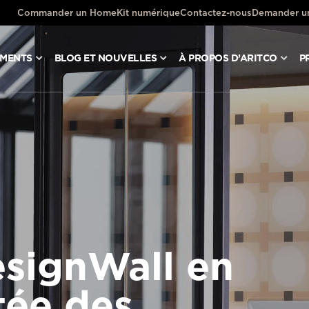
Commander un HomeKit numérique
Contactez-nous
Demander un
UMENTS
BLOG ET NOUVELLES
À PROPOS D’ARITCO
P
signWall en
tée des