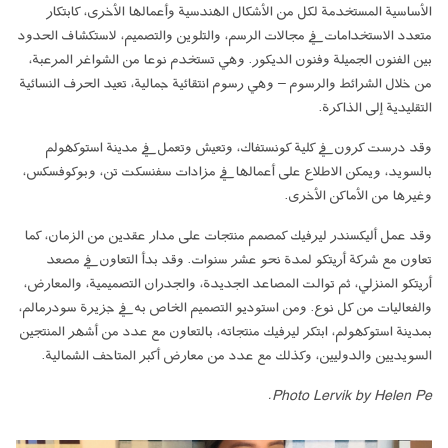
الأساسية المستخدمة لكل من الأشكال الهندسية وأعمالها الأخرى، كابتكار
متعدد الاستخدامات في مجالات الرسم، والتلوين والتصميم، لاستكشاف الحدود
بين الفنون الجميلة وفنون الديكور. وهي تستخدم نوعا من الشواغر المرعبة،
من خلال الشرائط والرسوم – وهي رسوم انتقائية جمالية، تعيد الحرف النسائية
التقليدية إلى الذاكرة.
وقد درست كرون في كلية كونستفاك، وتعيش وتعمل في مدينة استوكهولم
بالسويد، ويمكن الاطلاع على أعمالها في مزادات سفنسكت تن، وبوكوفسكس،
وغيرها من الأماكن الأخرى.
وقد عمل أليكسندر ليرفيك كمصمم منتجات على مدار عقدين من الزمان، كما
تعاون مع شركة أريتكو لمدة نحو عشر سنوات. وقد بدأ التعاون في مصعد
أريتكو المنزلي، ثم توالت المصاعد الجديدة، والجدران التصميمية، والمعارض،
والفعاليات من كل نوع. ومن استوديو التصميم الخاص به في جزيرة سودرمالم،
بمدينة استوكهولم، ابتكر ليرفيك منتجاته، بالتعاون مع عدد من أشهر المنتجين
السويديين والدوليين، وكذلك مع عدد من معارض أكبر المتاحف الشمالية.
Photo Lervik by Helen Pe.