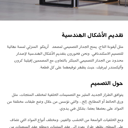
ابق على تواصل معنا
اطلب تقدير السعر
اشترك في نشرة الأخبار
تقديم الأشكال الهندسية
FAQ
مثل أيقونة التاج، يمنح الجدار التصميمي لمصعد
أريتكو
المنزلي لمسة نهائية
ابق على تواصل معنا
للتصميم الاسكندنافي. ونحن فخورون بتقديم الأشكال الهندسية لإصدار
محدود من الجدار التصميمي المبتكر بالتعاون مع المصممين إفيلينا كرون
وأليكسندر ليرفيك، حيث يظهر توقيعهما على كل قطعة.
AR
حول التصميم
يتوافق الطراز الجديد المثير مع التصميمات الخلفية لمختلف المنتجات، مثل
ورق الحائط أو المطابخ، إلخ.، والتي تؤسس من خلال وضع طبقات مختلفة من
المواد على بعضها بعضا، بشكل فني يدوي.
ومع الخلفيات الواسعة من الخشب والفيبر، ومختلف أنواع المواد التي تضاف
على السطح، يظهر طراز يعود إلى عقد الستينات ومطلع عقد السبعينات من