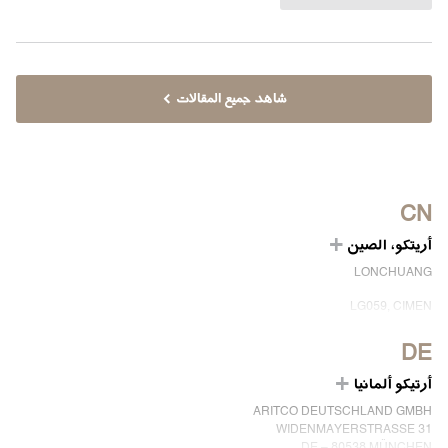
شاهد جميع المقالات
CN
أريتكو، الصين
LONCHUANG
LG059, CIMEN
NO.407 YISHAN RD, XUHUI DIST.
SHANGHAI, CHINA
DE
EMAIL:
INFO.CHINA@ARITCO.COM
أرتيكو ألمانيا
الهاتف:
+86 400 6233 121
ARITCO DEUTSCHLAND GMBH
ابق على تواصل معنا
WIDENMAYERSTRASSE 31
DE – 80538 MÜNCHEN