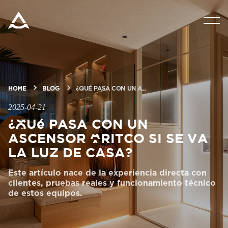
PRODUCTOS
SOLUCIONES
HOME
BLOG
¿QUÉ PASA CON UN A...
BLOG Y NOTICIAS
2025-04-21
¿Qué pasa con un
ascensor Aritco si se va
ACERCA DE ARITCO
la luz de casa?
PROFESIONALES
Este artículo nace de la experiencia directa con
clientes, pruebas reales y funcionamiento técnico
de estos equipos.
Pedir un HomeKit digital