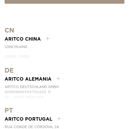
CN
ARITCO CHINA
LONCHUANG
LG059, CIMEN
NO.407 YISHAN RD, XUHUI DIST.
SHANGHAI, CHINA
DE
EMAIL:
INFO.CHINA@ARITCO.COM
ARITCO ALEMANIA
NÚMERO DE TELÉFONO:
+86 400 6233 121
ARITCO DEUTSCHLAND GMBH
CONTÁCTANOS
WIDENMAYERSTRASSE 31
DE – 80538 MÜNCHEN
GERMANY
PT
NÚMERO DE TELÉFONO: +49 7123 9597272
CONTÁCTANOS
ARITCO PORTUGAL
RUA CIDADE DE CÓRDOVA, 2A