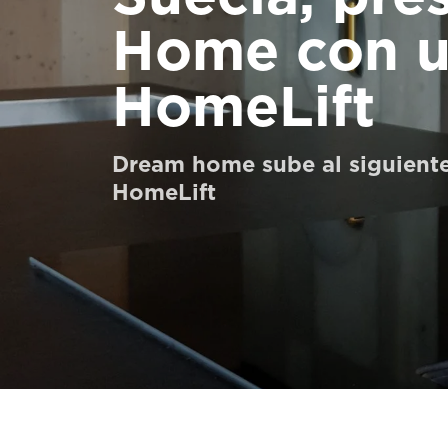
Pedir un HomeKit digital
Home con u
Contacte con nosotros
HomeLift
Pedir una estimación de precio
Newsletter Registráte
Dream home sube al siguiente
HomeLift
FAQ