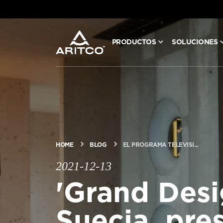
PRODUCTOS
SOLUCIONES
PRODUCTOS
SOLUCIONES
BLOG Y NOTICIAS
HOME
BLOG
EL PROGRAMA TELEVISI...
ACERCA DE ARITCO
2021-12-13
'Grand Desi
PROFESIONALES
Suecia, pre