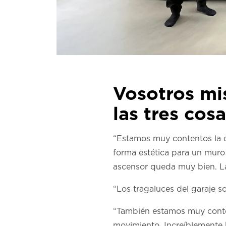
Vosotros mis
las tres cos
“Estamos muy contentos la e
forma estética para un muro 
ascensor queda muy bien. La 
“Los tragaluces del garaje so
“También estamos muy conten
movimiento. Increíblemente