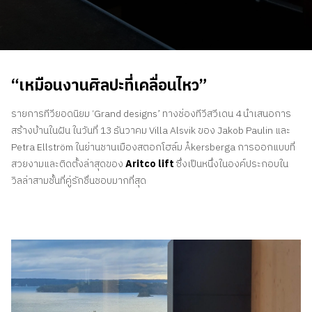
ติดต่อเรา
สอบถามราคาประเมิน
สมัครรับจดหมายข่าว
“เหมือนงานศิลปะที่เคลื่อนไหว”
คําถามที่พบบ่อย
รายการทีวียอดนิยม ‘Grand designs’ ทางช่องทีวีสวีเดน 4 นำเสนอการ
สร้างบ้านในฝัน ในวันที่ 13 ธันวาคม Villa Alsvik ของ Jakob Paulin และ
TH
Petra Ellström ในย่านชานเมืองสตอกโฮล์ม Åkersberga การออกแบบที่
สวยงามและติดตั้งล่าสุดของ
Aritco lift
ซึ่งเป็นหนึ่งในองค์ประกอบใน
วิลล่าสามชั้นที่คู่รักชื่นชอบมากที่สุด