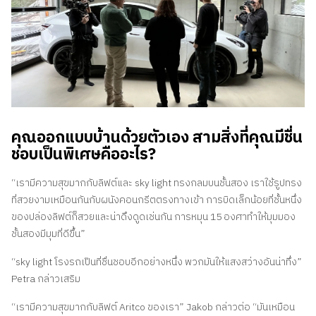
คุณออกแบบบ้านด้วยตัวเอง สามสิ่งที่คุณมีชื่น
ชอบเป็นพิเศษคืออะไร?
“เรามีความสุขมากกับลิฟต์และ sky light ทรงกลมบนชั้นสอง เราใช้รูปทรง
ที่สวยงามเหมือนกันกับผนังคอนกรีตตรงทางเข้า การบิดเล็กน้อยที่ชั้นหนึ่ง
ของปล่องลิฟต์ก็สวยและน่าดึงดูดเช่นกัน การหมุน 15 องศาทำให้มุมมอง
ชั้นสองมีมุมที่ดีขึ้น”
“sky light โรงรถเป็นที่ชื่นชอบอีกอย่างหนึ่ง พวกมันให้แสงสว่างอันน่าทึ่ง”
Petra กล่าวเสริม
“เรามีความสุขมากกับลิฟต์ Aritco ของเรา” Jakob กล่าวต่อ “มันเหมือน