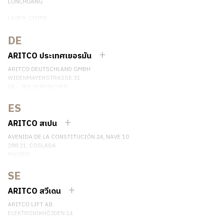
LONCHUANG
LG059, CIMEN
NO.407 YISHAN RD, XUHUI DIST.
SHANGHAI, CHINA
DE
EMAIL:
INFO.CHINA@ARITCO.COM
ARITCO ประเทศเยอรมัน
เบอร์โทรศัพท์: +86 400 6233 121
ARITCO DEUTSCHLAND GMBH
ติดต่อเรา
WIDENMAYERSTRASSE 31
DE – 80538 MÜNCHEN
GERMANY
ES
เบอร์โทรศัพท์: +49 7123 9597272
ติดต่อเรา
ARITCO สเปน
AVENIDA DE LA CONSTITUCIÓN 24, NAVE 10
288 21, COSLADA
MADRID
SPAIN
SE
เบอร์โทรศัพท์: (+34) 918 622 552
ติดต่อเรา
ARITCO สวีเดน
ARITCO LIFT AB
ELEKTRONIKHÖJDEN 14