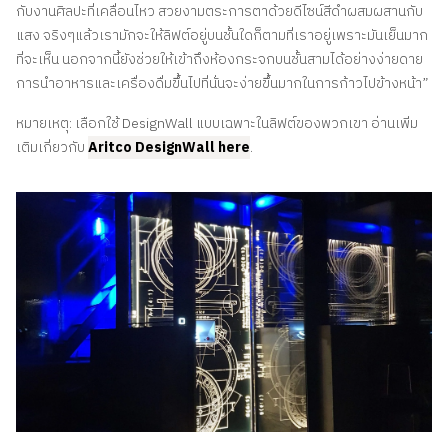
กับงานศิลปะที่เคลื่อนไหว สวยงามตระการตาด้วยดีไซน์สีดำผสมผสานกับ
แสง จริงๆแล้วเรามักจะให้ลิฟต์อยู่บนชั้นใดก็ตามที่เราอยู่เพราะมันเย็นมาก
ที่จะเห็น นอกจากนี้ยังช่วยให้เข้าถึงห้องกระจกบนชั้นสามได้อย่างง่ายดาย
การนำอาหารและเครื่องดื่มขึ้นไปที่นั่นจะง่ายขึ้นมากในการก้าวไปข้างหน้า”
หมายเหตุ: เลือกใช้ DesignWall แบบเฉพาะในลิฟต์ของพวกเขา อ่านเพิ่ม
เติมเกี่ยวกับ
Aritco DesignWall here
.