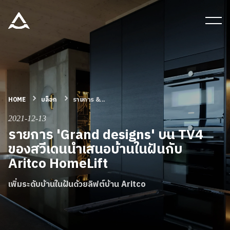
เครื่องมือและเอกสาร
บล็อก & ข่าวสาร
ผลิตภัณฑ์
HOME
บล็อก
รายการ &...
2021-12-13
รายการ 'Grand designs' บน TV4
เกี่ยวกับ ARITCO
ของสวีเดนนำเสนอบ้านในฝันกับ
Aritco HomeLift
สําหรับมืออาชีพ
เพิ่มระดับบ้านในฝันด้วยลิฟต์บ้าน Aritco
สั่งซื้อ Digital HomeKit