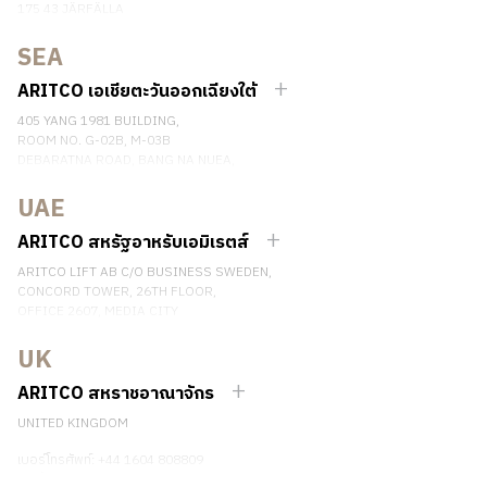
175 43 JÄRFÄLLA
SWEDEN
SEA
เบอร์โทรศัพท์: +46 8 120 401 00
ติดต่อเรา
ARITCO เอเชียตะวันออกเฉียงใต้
405 YANG 1981 BUILDING,
ROOM NO. G-02B, M-03B
DEBARATNA ROAD, BANG NA NUEA,
BANGNA, BANGKOK 10260 THAILAND.
UAE
เบอร์โทรศัพท์: +66 863174017
ติดต่อเรา
ARITCO สหรัฐอาหรับเอมิเรตส์
ARITCO LIFT AB C/O BUSINESS SWEDEN,
CONCORD TOWER, 26TH FLOOR,
OFFICE 2607, MEDIA CITY
DUBAI, UAE
UK
ติดต่อเรา
ARITCO สหราชอาณาจักร
UNITED KINGDOM
เบอร์โทรศัพท์: +44 1604 808809
ติดต่อเรา