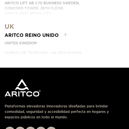
ARITCO LIFT AB C/O BUSINESS SWEDEN,
CONCORD TOWER, 26TH FLOOR,
OFFICE 2607, MEDIA CITY
DUBAI, UAE
UK
CONTÁCTANOS
ARITCO REINO UNIDO
UNITED KINGDOM
NÚMERO DE TELÉFONO: +44 1604 808809
CONTÁCTANOS
Plataformas elevadoras innovadoras diseñadas para brindar
comodidad, seguridad y accesibilidad perfecta en hogares y
espacios públicos en todo el mundo.