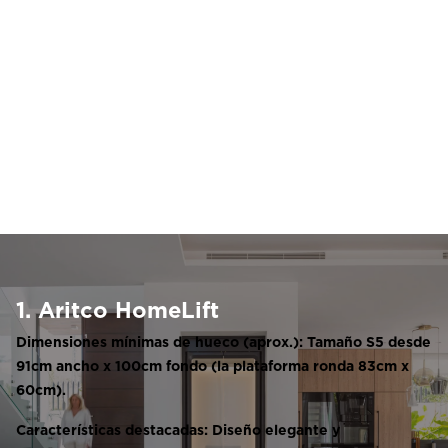
1. Aritco HomeLift
Dimensiones mínimas de hueco (aprox.): Tamaño S5 desde
91cm ancho x 100cm fondo (la plataforma ronda 83cm x
60cm).
Características destacadas: Diseño elegante y