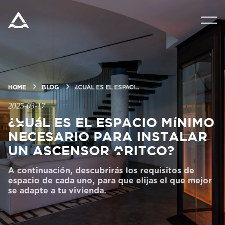
PRODUCTOS
SOLUCIONES
HOME
BLOG
¿CUÁL ES EL ESPACI...
BLOG Y NOTICIAS
2025-03-17
¿Cuál es el espacio mínimo
necesario para instalar
ACERCA DE ARITCO
un ascensor Aritco?
PROFESIONALES
A continuación, descubrirás los requisitos de
espacio de cada uno, para que elijas el que mejor
se adapte a tu vivienda.
Pedir un HomeKit digital