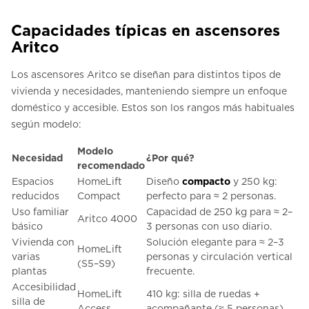
Capacidades típicas en ascensores
Aritco
Los ascensores Aritco se diseñan para distintos tipos de
vivienda y necesidades, manteniendo siempre un enfoque
doméstico y accesible. Estos son los rangos más habituales
según modelo:
Modelo
Necesidad
¿Por qué?
recomendado
Espacios
HomeLift
Diseño
compacto
y 250 kg:
reducidos
Compact
perfecto para ≈ 2 personas.
Uso familiar
Capacidad de 250 kg para ≈ 2–
Aritco 4000
básico
3 personas con uso diario.
Vivienda con
Solución elegante para ≈ 2–3
HomeLift
varias
personas y circulación vertical
(S5–S9)
plantas
frecuente.
Accesibilidad
HomeLift
410 kg: silla de ruedas +
silla de
Access
acompañante (≈ 5 personas).