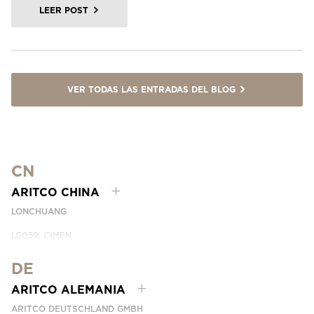
LEER POST
VER TODAS LAS ENTRADAS DEL BLOG
CN
ARITCO CHINA
LONCHUANG
LG059, CIMEN
NO.407 YISHAN RD, XUHUI DIST.
SHANGHAI, CHINA
DE
EMAIL:
INFO.CHINA@ARITCO.COM
ARITCO ALEMANIA
NÚMERO DE TELÉFONO:
+86 400 6233 121
ARITCO DEUTSCHLAND GMBH
CONTÁCTANOS