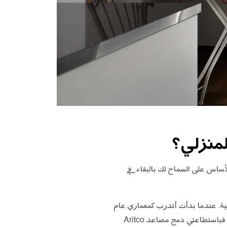
منزلي؟
أساس على السماح لك بالبقاء في
نية. عندما بدأت أتدرب كمعماري عام
2001، كانت جميع المصاعد في السوق قبيحة جداً ورأيت من الضروري ألا يكون لها مكان في مجتمعاتنا. أما الآن فباستطاعتي دمج مصاعد Aritco