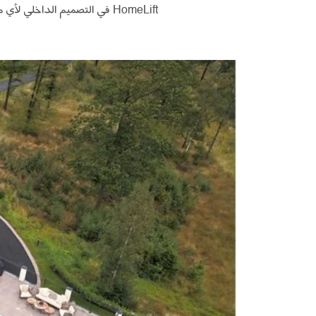
HomeLift في التصميم الداخلي لأي منزل بفضل أناقتها ومظهرها المتميز.