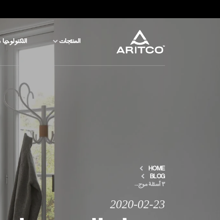
المنتجات
التكنولوجيا 
المنتجات
التكنولوجيا والسلامة
المدونة والأخبار
نبذة عن ARITCO
HOME
BLOG
٣ أسئلة موج...
للمحترفين
2020-02-23