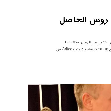
ل روس الحاصل
مال تضم أكثر من ٣٠٠ مشروع سكني على مدار عقدين من الزمان. ودائما ما
تتضمن تصميمات المنازل التي يبدعها روس مصعداً داخلياً . وبالطبع أصبح لدينا فضول شديد لمعرفة المزيد عن تلك التصميمات. تمكنت Aritco من