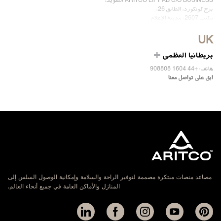
ARITCO LIFT AB C/O BUSINESS السويد،
برج كونكورد، الطابق 26،
مكتب 2607، مدينة الإعلام
دبي، الإمارات
UK
ابق على تواصل معنا
بريطانيا العظمى
هاتف: +44 1604 908808
ابق على تواصل معنا
مصاعد منصات مبتكرة مصممة لتوفير الراحة والسلامة وإمكانية الوصول السلس إلى
المنازل والأماكن العامة في جميع أنحاء العالم.