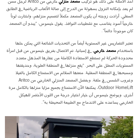
أحد الأمثلة على ذلك هو تركيب
مصعد منزلي
خارجي من Aritco لرجل مسن
لم يعد بإمكانه النزول بسهولة من الدرج إلى صالة الألعاب الرياضية في الطابق
السفلي. أرادت زوجته أن يكون المصعد مكملاً لتصميم منزلهم، واختارت لوناً
خارجياً أسود يتناسب مع تشطيبات النوافذ. يقول خيسوس: “يبدو أن المصعد
كان موجوداً دائماً”.
تعتبر التضاريس غير المستوية أيضاً من التحديات الشائعة التي يمكن حلها
باستخدام
مصعد خارجي
. في إسبانيا، تم الاتصال بفريق خيسوس من قبل امرأة
محدودة الحركة لم تستطع الاستفادة الكاملة من عقارها المذهل متعدد
المستويات المطل على البحر. “يقع منزلها في المنطقة العلوية، وحديقتها
ومسبحها في المنطقة السفلية. منعتها السلالم من الاستمتاع الكامل بالفيلا
وغروب الشمس في ملقة. وبفضل المصعد المنزلي الخارجي من Aritco
Outdoor HomeLift، يمكنها الآن الاستمتاع بجميع مزايا منزلها بالكامل مرة
أخرى. ويوضح خيسوس أن خيار اختيار درجة من اللون الأخضر للهيكل
الخارجي يساعده على الاندماج مع الطبيعة المحيطة به”.