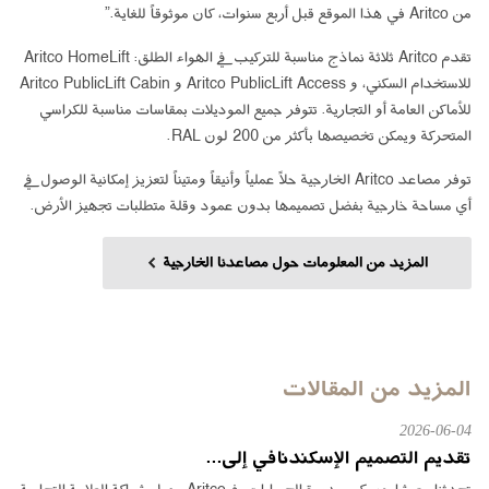
من Aritco في هذا الموقع قبل أربع سنوات، كان موثوقاً للغاية.”
تقدم Aritco ثلاثة نماذج مناسبة للتركيب في الهواء الطلق: Aritco HomeLift
للاستخدام السكني، و Aritco PublicLift Access و Aritco PublicLift Cabin
للأماكن العامة أو التجارية. تتوفر جميع الموديلات بمقاسات مناسبة للكراسي
المتحركة ويمكن تخصيصها بأكثر من 200 لون RAL.
توفر مصاعد Aritco الخارجية حلاً عملياً وأنيقاً ومتيناً لتعزيز إمكانية الوصول في
أي مساحة خارجية بفضل تصميمها بدون عمود وقلة متطلبات تجهيز الأرض.
المزيد من المعلومات حول مصاعدنا الخارجية
المزيد من المقالات
2026-06-04
تقديم التصميم الإسكندنافي إلى...