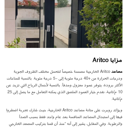
مزايا Aritco
مصاعد
Aritco الخارجية مصممة خصيصاً لتتحمل مختلف الظروف الجوية
ودرجات الحرارة من +40 درجة مئوية إلى -5 درجة مئوية. بالنسبة للمناخات
الأكثر برودة، يتوفر عمود معزول ومدفأ. بالنسبة لأحمال الرياح التي تزيد عن
10 م/ثانية، نقدم خيار العمود الملصق الذي يمكنه التعامل مع ما يصل إلى 25
م/ثانية.
ويؤكد روبرت على متانة مصاعد Aritco الخارجية، حيث شارك تجربة اضطروا
فيها إلى استبدال المصاعد المنافسة بعد عام واحد فقط بسبب الصدأ
والرطوبة. وفي المقابل، يشير إلى أنه “منذ أن قمنا بتركيب المصعد الخارجي