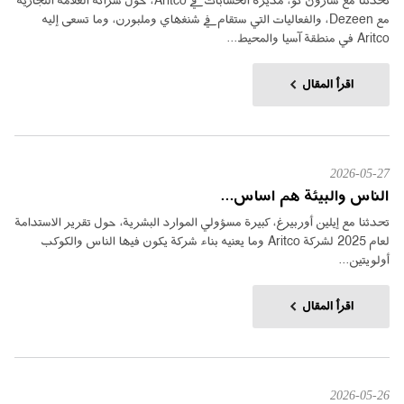
تحدثنا مع شارون كو، مديرة الحسابات في Aritco، حول شراكة العلامة التجارية
مع Dezeen، والفعاليات التي ستقام في شنغهاي وملبورن، وما تسعى إليه
Aritco في منطقة آسيا والمحيط...
اقرأ المقال
2026-05-27
الناس والبيئة هم اساس...
تحدثنا مع إيلين أوربيرغ، كبيرة مسؤولي الموارد البشرية، حول تقرير الاستدامة
لعام 2025 لشركة Aritco وما يعنيه بناء شركة يكون فيها الناس والكوكب
أولويتين...
اقرأ المقال
2026-05-26