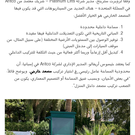
وفقًا لروبرت سترينج، مدير شركة Platinum Lifts – شريك معتمد من Aritco
في المملكة المتحدة – هناك العديد من السيناريوهات التي قد يكون فيها
المصعد الخارجي هو الخيار الأفضل:
مساحة داخلية محدودة
المباني التاريخية التي تكون التعديلات الداخلية فيها مقيدة
توفير الوصول بين المستويات الأرضية المختلفة (على سبيل المثال، من
موقف السيارات إلى مدخل المبنى)
كبديل أقل إزعاجاً وربما أكثر فعالية من حيث التكلفة للتركيب الداخلي
كما يعتقد خيسوس أريفالو، المدير الإداري لشركة Aritco في إسبانيا، أن
محدودية المساحة عامل رئيسي في اختيار تركيب
مصعد خارجي
. ويوضح قائلاً:
“في بعض الأحيان، وبسبب ضيق المساحة أو التصميم المعماري، يكون من
الصعب تركيب مصعد داخل المنزل”.