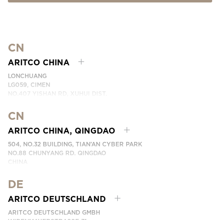
CN
ARITCO CHINA
LONCHUANG
LG059, CIMEN
NO.407 YISHAN RD, XUHUI DIST.
SHANGHAI, CHINA
CN
TELEFONNUMMER: +86 400 6233 121
EMAIL:
INFO.CHINA@ARITCO.COM
ARITCO CHINA, QINGDAO
KONTAKTIEREN SIE UNS
504, NO.32 BUILDING, TIAN’AN CYBER PARK
NO.88 CHUNYANG RD. QINGDAO
CHINA
TELEFONNUMMER: +86 532 66736895
DE
KONTAKTIEREN SIE UNS
ARITCO DEUTSCHLAND
ARITCO DEUTSCHLAND GMBH