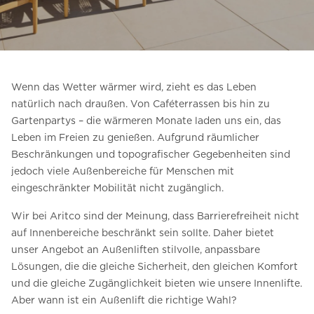
Kontaktieren Sie uns
Preisvoranschlag anfordern
Anmeldung zum Newsletter
Wenn das Wetter wärmer wird, zieht es das Leben
FAQ
natürlich nach draußen. Von Caféterrassen bis hin zu
Gartenpartys – die wärmeren Monate laden uns ein, das
Kontaktieren Sie uns
Leben im Freien zu genießen. Aufgrund räumlicher
Beschränkungen und topografischer Gegebenheiten sind
jedoch viele Außenbereiche für Menschen mit
DE
eingeschränkter Mobilität nicht zugänglich.
Wir bei Aritco sind der Meinung, dass Barrierefreiheit nicht
auf Innenbereiche beschränkt sein sollte. Daher bietet
unser Angebot an Außenliften stilvolle, anpassbare
Lösungen, die die gleiche Sicherheit, den gleichen Komfort
und die gleiche Zugänglichkeit bieten wie unsere Innenlifte.
Aber wann ist ein Außenlift die richtige Wahl?