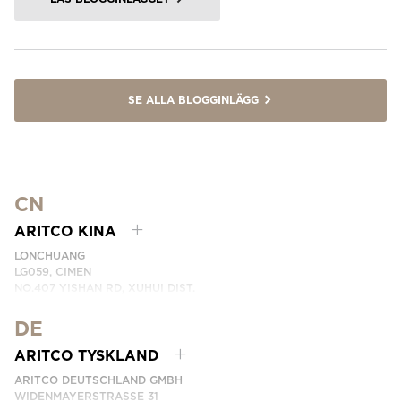
SE ALLA BLOGGINLÄGG
CN
ARITCO KINA
LONCHUANG
LG059, CIMEN
NO.407 YISHAN RD, XUHUI DIST.
SHANGHAI, CHINA
DE
EMAIL:
INFO.CHINA@ARITCO.COM
TELEFON:
+86 400 6233 121
ARITCO TYSKLAND
KONTAKTA OSS
ARITCO DEUTSCHLAND GMBH
WIDENMAYERSTRASSE 31