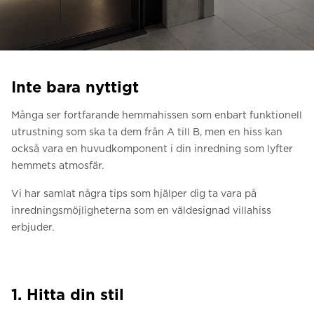
Be om ett offertförslag
Kontakta oss
Anmälan till nyhetsbrev
Inte bara nyttigt
FAQ
Många ser fortfarande hemmahissen som enbart funktionell
utrustning som ska ta dem från A till B, men en hiss kan
SV
också vara en huvudkomponent i din inredning som lyfter
hemmets atmosfär.
Vi har samlat några tips som hjälper dig ta vara på
inredningsmöjligheterna som en väldesignad villahiss
erbjuder.
1. Hitta din stil