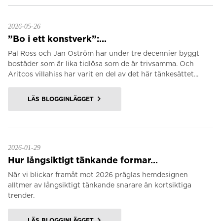
2026-05-26
”Bo i ett konstverk”:...
Pal Ross och Jan Oström har under tre decennier byggt
bostäder som är lika tidlösa som de är trivsamma. Och
Aritcos villahiss har varit en del av det här tänkesättet...
LÄS BLOGGINLÄGGET
2026-01-29
Hur långsiktigt tänkande formar...
När vi blickar framåt mot 2026 präglas hemdesignen
alltmer av långsiktigt tänkande snarare än kortsiktiga
trender.
LÄS BLOGGINLÄGGET