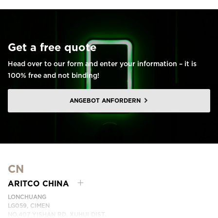
Get a free quote
Head over to our form and enter your information – it is
100% free and not binding!
ANGEBOT ANFORDERN
CN
ARITCO CHINA
LONCHUANG
LG059, CIMEN
NO.407 YISHAN RD, XUHUI DIST.