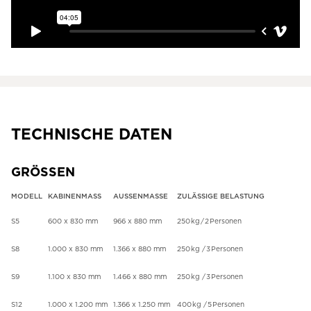
TECHNISCHE DATEN
GRÖSSEN
MODELL
KABINENMASS
AUSSENMASSE
ZULÄSSIGE BELASTUNG
S5
600 x 830 mm
966 x 880 mm
250 kg / 2 Personen
S8
1.000 x 830 mm
1.366 x 880 mm
250 kg / 3 Personen
S9
1.100 x 830 mm
1.466 x 880 mm
250 kg / 3 Personen
S12
1.000 x 1.200 mm
1.366 x 1.250 mm
400 kg / 5 Personen