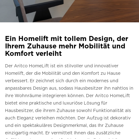
Kontaktieren Sie uns
Preisvoranschlag anfordern
Anmeldung zum Newsletter
Ein Homelift mit tollem Design, der
FAQ
Ihrem Zuhause mehr Mobilität und
Komfort verleiht
Kontaktieren Sie uns
Der Aritco HomeLift ist ein stilvoller und innovativer
Homelift, der die Mobilität und den Komfort zu Hause
DE
verbessert. Er zeichnet sich durch ein modernes und
anpassbares Design aus, sodass Hausbesitzer ihn nahtlos in
ihre Wohnräume integrieren können. Der Aritco HomeLift
bietet eine praktische und luxuriöse Lösung für
Hausbesitzer, die ihrem Zuhause sowohl Funktionalität als
auch Eleganz verleihen möchten. Der Aufzug ist dekorativ
und ein spektakuläres Designmerkmal, das Ihr Zuhause
einzigartig macht. Er vermittelt Ihnen das zusätzliche