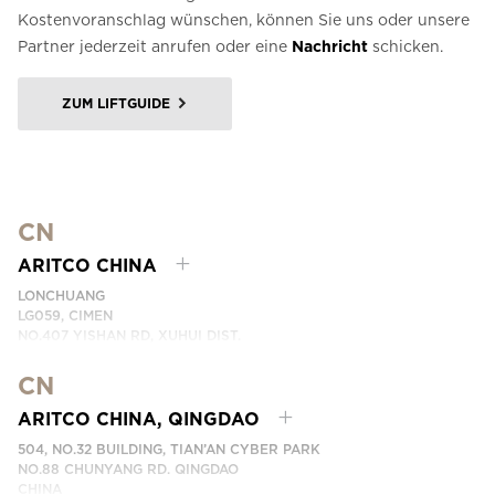
Kostenvoranschlag wünschen, können Sie uns oder unsere
Partner jederzeit anrufen oder eine
Nachricht
schicken.
ZUM LIFTGUIDE
CN
ARITCO CHINA
LONCHUANG
LG059, CIMEN
NO.407 YISHAN RD, XUHUI DIST.
SHANGHAI, CHINA
CN
TELEFONNUMMER: +86 400 6233 121
EMAIL:
INFO.CHINA@ARITCO.COM
ARITCO CHINA, QINGDAO
KONTAKTIEREN SIE UNS
504, NO.32 BUILDING, TIAN’AN CYBER PARK
NO.88 CHUNYANG RD. QINGDAO
CHINA