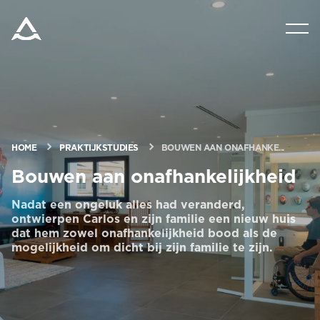
PRODUCTEN
VRAAG OM EEN PRIJSRAMING
HULPMIDDELEN
HOME
PRAKTIJKSTUDIES
BOUWEN AAN ONAFHANKE...
Bouwen aan onafhankelijkheid
BLOG & NIEUWS
Nadat een ongeluk alles had veranderd,
ontwierpen Carlos en zijn familie een nieuw huis
dat hem zowel onafhankelijkheid bood als de
OVER ARITCO
mogelijkheid om dicht bij zijn familie te zijn.
PROFESSIONELE