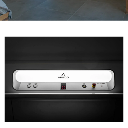
Bestel een Digital HomeKit
Vraag om een prijsraming
Aanmelden voor nieuwsbrief
FAQ
Neem contact op
NL