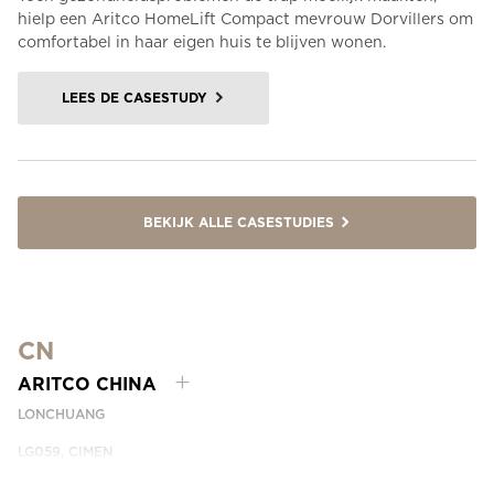
hielp een Aritco HomeLift Compact mevrouw Dorvillers om
comfortabel in haar eigen huis te blijven wonen.
LEES DE CASESTUDY
BEKIJK ALLE CASESTUDIES
CN
ARITCO CHINA
LONCHUANG
LG059, CIMEN
NO.407 YISHAN RD, XUHUI DIST.
SHANGHAI, CHINA