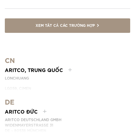
XEM TẤT CẢ CÁC TRƯỜNG HỢP
CN
ARITCO, TRUNG QUỐC
LONCHUANG
LG059, CIMEN
NO.407 YISHAN RD, XUHUI DIST.
SHANGHAI, CHINA
DE
EMAIL:
INFO.CHINA@ARITCO.COM
ARITCO ĐỨC
ĐIỆN THOẠI: +86 400 6233 121
ARITCO DEUTSCHLAND GMBH
LIÊN HỆ
WIDENMAYERSTRASSE 31
DE – 80538 MÜNCHEN