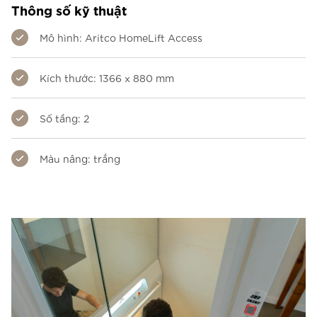
Thông số kỹ thuật
Mô hình: Aritco HomeLift Access
Kích thước: 1366 x 880 mm
Số tầng: 2
Màu nâng: trắng