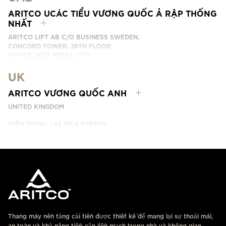
ĐIỆN THOẠI: +66 863174017
LIÊN HỆ
ARITCO UCÁC TIỂU VƯƠNG QUỐC Ả RẬP THỐNG
NHẤT
ARITCO LIFT AB C/O BUSINESS SWEDEN,
CONCORD TOWER, 26TH FLOOR,
OFFICE 2607, MEDIA CITY
DUBAI, UAE
UK
LIÊN HỆ
ARITCO VƯƠNG QUỐC ANH
UNITED KINGDOM
ĐIỆN THOẠI: +44 1604 808809
LIÊN HỆ
Thang máy nền tảng cải tiến được thiết kế để mang lại sự thoải mái,
an toàn và khả năng tiếp cận liền mạch trong nhà và không gian