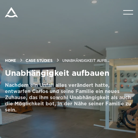
PRODUKTE
TOOLS UND DOKUMENTE
BLOG & NACHRICHTEN
HOME
CASE STUDIES
UNABHÄNGIGKEIT AUFB...
Unabhängigkeit aufbauen
ÜBER ARITCO
Nachdem ein Unfall alles verändert hatte,
entwarfen Carlos und seine Familie ein neues
Zuhause, das ihm sowohl Unabhängigkeit als auch
FÜR FACHLEUTE
die Möglichkeit bot, in der Nähe seiner Familie zu
sein.
Bestellen Sie ein Digital HomeKit