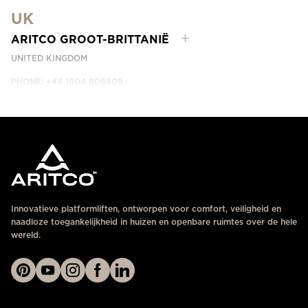
UK
NEEM CONTACT MET ONS OP
ARITCO GROOT-BRITTANIË
UNITED KINGDOM
PHONE: +44 1604 808809
NEEM CONTACT MET ONS OP
Innovatieve platformliften, ontworpen voor comfort, veiligheid en
naadloze toegankelijkheid in huizen en openbare ruimtes over de hele
wereld.