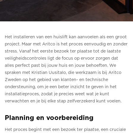
Bestel een Digital HomeKit
Vraag om een prijsraming
Aanmelden voor nieuwsbrief
Het installeren van een huislift kan aanvoelen als een groot
project. Maar met Aritco is het proces eenvoudig en zonder
FAQ
stress. Vanaf het eerste bezoek ter plaatse tot de laatste
veiligheidscontroles ligt de focus op ervoor zorgen dat
Neem contact op
alles perfect past bij jouw huis en jouw behoeften. We
spraken met Kristian Uusitalo, die werkzaam is bij Aritco
Zweden op het gebied van klanten- en technische
N
ondersteuning, om je een beter inzicht te geven in het
installatieproces, zodat je precies weet wat je kunt
verwachten en je bij elke stap zelfverzekerd kunt voelen.
Planning en voorbereiding
Het proces begint met een bezoek ter plaatse, een cruciale