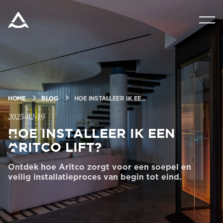
PRODUCTEN
VRAAG OM EEN PRIJSRAMING
HULPMIDDELEN
HOME
BLOG
HOE INSTALLEER IK EE...
2025-02-19
Hoe installeer ik een
BLOG & NIEUWS
Aritco lift?
OVER ARITCO
Ontdek hoe Aritco zorgt voor een soepel en
veilig installatieproces van begin tot eind.
PROFESSIONELE