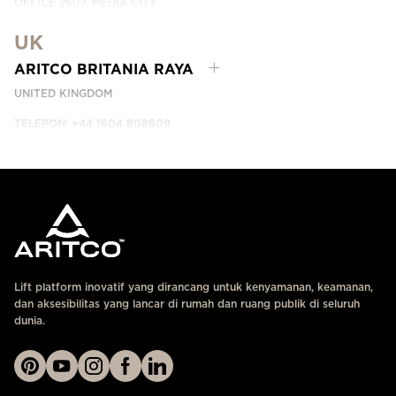
OFFICE 2607, MEDIA CITY
DUBAI, UAE
UK
HUBUNGI KAMI
ARITCO BRITANIA RAYA
UNITED KINGDOM
TELEPON: +44 1604 808809
HUBUNGI KAMI
Lift platform inovatif yang dirancang untuk kenyamanan, keamanan,
dan aksesibilitas yang lancar di rumah dan ruang publik di seluruh
dunia.