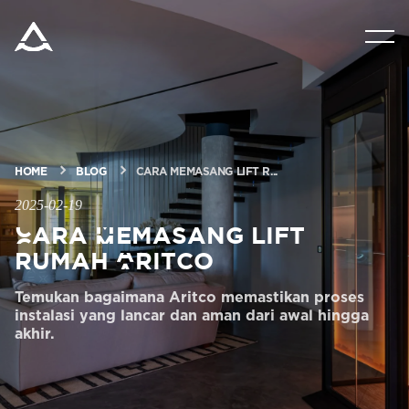
PRODUK
MINTA PERKIRAAN HARGA
HOME
BLOG
CARA MEMASANG LIFT R...
TEKNOLOGI
2025-02-19
Cara Memasang lift
BLOG & BERITA
rumah Aritco
Temukan bagaimana Aritco memastikan proses
TENTANG ARITCO
instalasi yang lancar dan aman dari awal hingga
akhir.
UNTUK PARA PROFESIONAL