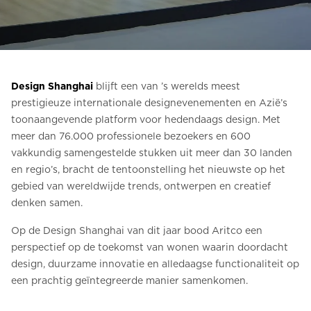
Bestel een Digital HomeKit
Vraag om een prijsraming
Aanmelden voor nieuwsbrief
Design Shanghai
blijft een van ’s werelds meest
prestigieuze internationale designevenementen en Azië’s
FAQ
toonaangevende platform voor hedendaags design. Met
meer dan 76.000 professionele bezoekers en 600
Neem contact op
vakkundig samengestelde stukken uit meer dan 30 landen
en regio’s, bracht de tentoonstelling het nieuwste op het
gebied van wereldwijde trends, ontwerpen en creatief
NL
denken samen.
Op de Design Shanghai van dit jaar bood Aritco een
perspectief op de toekomst van wonen waarin doordacht
design, duurzame innovatie en alledaagse functionaliteit op
een prachtig geïntegreerde manier samenkomen.