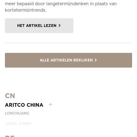
meer bepaald door langetermijndenken in plaats van
kortetermijntrends.
HET ARTIKEL LEZEN
ALLE ARTIKELEN BEKIJKEN
CN
ARITCO CHINA
LONCHUANG
LG059, CIMEN
NO.407 YISHAN RD, XUHUI DIST.
SHANGHAI, CHINA