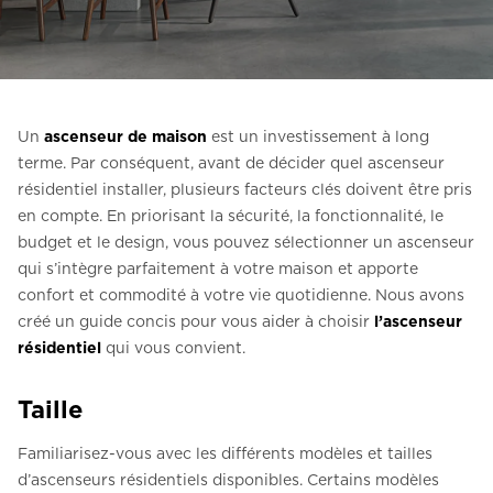
Contactez-nous
Demander un devis
Newsletter S’enregistrer
Un
ascenseur de maison
est un investissement à long
FAQ
terme. Par conséquent, avant de décider quel ascenseur
résidentiel installer, plusieurs facteurs clés doivent être pris
Contactez-nous
en compte. En priorisant la sécurité, la fonctionnalité, le
budget et le design, vous pouvez sélectionner un ascenseur
qui s’intègre parfaitement à votre maison et apporte
FR
confort et commodité à votre vie quotidienne. Nous avons
créé un guide concis pour vous aider à choisir
l’ascenseur
résidentiel
qui vous convient.
Taille
Familiarisez-vous avec les différents modèles et tailles
d’ascenseurs résidentiels disponibles. Certains modèles