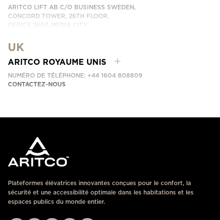
ARITCO LIFT AB C/O BUSINESS SWEDEN,
CONCORD TOWER, 26TH FLOOR,
OFFICE 2607, MEDIA CITY
DUBAI, UAE
UK
CONTACTEZ-NOUS
ARITCO ROYAUME UNIS
NUMÉRO DE TÉLÉPHONE: +44 1604 808809
CONTACTEZ-NOUS
Plateformes élévatrices innovantes conçues pour le confort, la
sécurité et une accessibilité optimale dans les habitations et les
espaces publics du monde entier.