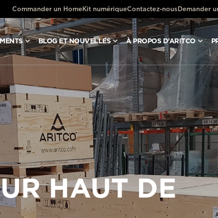
Commander un HomeKit numérique
Contactez-nous
Demander un
UMENTS
BLOG ET NOUVELLES
À PROPOS D’ARITCO
P
UR HAUT DE