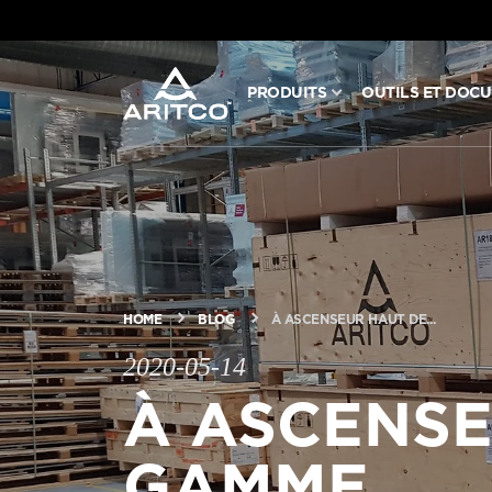
PRODUITS
OUTILS ET DOC
PRODUITS
OUTILS ET DOCUMENTS
BLOG ET NOUVELLES
HOME
BLOG
À ASCENSEUR HAUT DE...
À PROPOS D’ARITCO
2020-05-14
À ASCENSE
PROFESSIONNEL
GAMME,