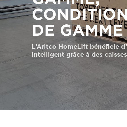
Commander un HomeKit numérique
CONDITIO
Contactez-nous
DE GAMME
Demander un devis
Newsletter S’enregistrer
L’Aritco HomeLift bénéficie d
intelligent grâce à des caisse
FAQ
Contactez-nous