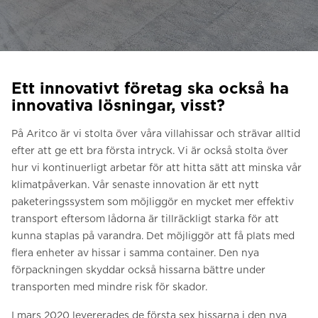
Be om ett offertförslag
Kontakta oss
Anmälan till nyhetsbrev
Ett innovativt företag ska också ha
FAQ
innovativa lösningar, visst?
På Aritco är vi stolta över våra villahissar och strävar alltid
SV
efter att ge ett bra första intryck. Vi är också stolta över
hur vi kontinuerligt arbetar för att hitta sätt att minska vår
klimatpåverkan. Vår senaste innovation är ett nytt
paketeringssystem som möjliggör en mycket mer effektiv
transport eftersom lådorna är tillräckligt starka för att
kunna staplas på varandra. Det möjliggör att få plats med
flera enheter av hissar i samma container. Den nya
förpackningen skyddar också hissarna bättre under
transporten med mindre risk för skador.
I mars 2020 levererades de första sex hissarna i den nya