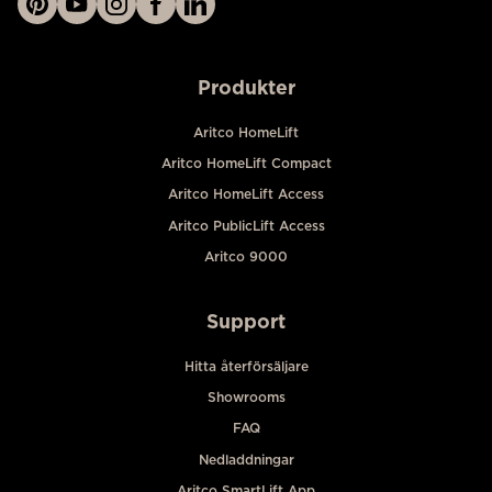
Produkter
Aritco HomeLift
Aritco HomeLift Compact
Aritco HomeLift Access
Aritco PublicLift Access
Aritco 9000
Support
Hitta återförsäljare
Showrooms
FAQ
Nedladdningar
Aritco SmartLift App