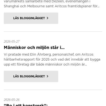
varumärkets samarbete med Dezeen, evenemangen i
Shanghai och Melbourne samt Aritcos framtidsplaner för...
LÄS BLOGGINLÄGGET
2026-05-27
Människor och miljön står i...
Vi pratade med Elin Åhrberg, personalchef, om Aritcos
hållbarhetsrapport för 2025 och vad det innebär att bygga
upp ett företag där både människor och miljön är...
LÄS BLOGGINLÄGGET
2026-05-26
”Bo i ett konstverk”:...