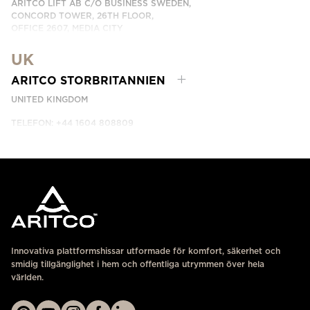
ARITCO LIFT AB C/O BUSINESS SWEDEN,
CONCORD TOWER, 26TH FLOOR,
OFFICE 2607, MEDIA CITY
DUBAI, UAE
UK
KONTAKTA OSS
ARITCO STORBRITANNIEN
UNITED KINGDOM
TELEFON: +44 1604 808809
KONTAKTA OSS
Innovativa plattformshissar utformade för komfort, säkerhet och
smidig tillgänglighet i hem och offentliga utrymmen över hela
världen.