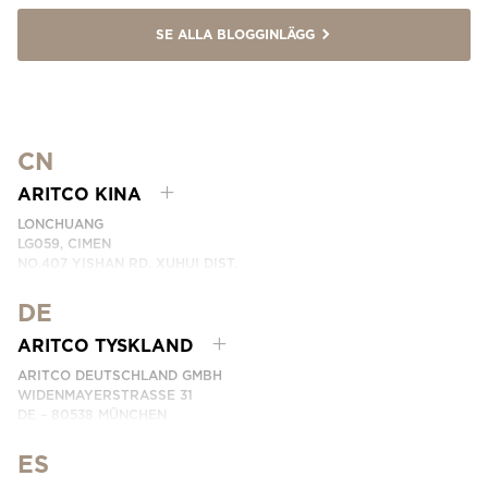
SE ALLA BLOGGINLÄGG
CN
ARITCO KINA
LONCHUANG
LG059, CIMEN
NO.407 YISHAN RD, XUHUI DIST.
SHANGHAI, CHINA
DE
EMAIL:
INFO.CHINA@ARITCO.COM
TELEFON:
+86 400 6233 121
ARITCO TYSKLAND
KONTAKTA OSS
ARITCO DEUTSCHLAND GMBH
WIDENMAYERSTRASSE 31
DE – 80538 MÜNCHEN
GERMANY
ES
TELEFON: +49 7123 9597272