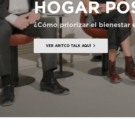
HOGAR PO
Pedir un HomeKit digital
Contacte con nosotros
¿Cómo priorizar el bienestar 
Pedir una estimación de precio
Newsletter Registráte
VER ARITCO TALK AQUÍ
FAQ