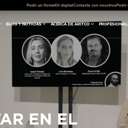
Pedir un HomeKit digital
Contacte con nosotros
Pedir
BLOG Y NOTICIAS
ACERCA DE ARITCO
PROFESIONAL
TAR EN EL