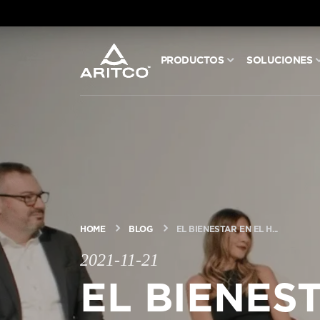
PRODUCTOS
SOLUCIONES
PRODUCTOS
SOLUCIONES
BLOG Y NOTICIAS
ACERCA DE ARITCO
HOME
BLOG
EL BIENESTAR EN EL H...
2021-11-21
PROFESIONALES
EL BIENES