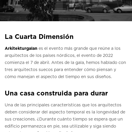
Contacte con nosotros
Pedir una estimación de precio
Newsletter Registráte
La Cuarta Dimensión
FAQ
Arkitekturgalan
es el evento más grande que reúne a los
arquitectos de los países nórdicos, el evento de 2022
ES
comienza el 7 de abril. Antes de la gala, hemos hablado con
tres arquitectos suecos para entender cómo piensan y
cómo manejan el aspecto del tiempo en sus diseños.
Una casa construida para durar
Una de las principales características que los arquitectos
deben considerar del aspecto temporal es la longevidad de
sus creaciones. ¿Durante cuánto tiempo se espera que un
edificio permanezca en pie, sea utilizable y siga siendo