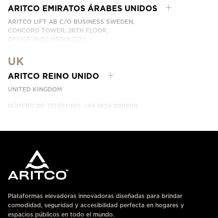
CONTÁCTANOS
ARITCO EMIRATOS ÁRABES UNIDOS
ARITCO LIFT AB C/O BUSINESS SWEDEN,
CONCORD TOWER, 26TH FLOOR,
OFFICE 2607, MEDIA CITY
DUBAI, UAE
UK
CONTÁCTANOS
ARITCO REINO UNIDO
UNITED KINGDOM
NÚMERO DE TELÉFONO: +44 1604 808809
CONTÁCTANOS
Plataformas elevadoras innovadoras diseñadas para brindar
comodidad, seguridad y accesibilidad perfecta en hogares y
espacios públicos en todo el mundo.