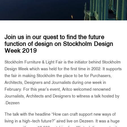
ابق على تواصل معنا
اطلب تقدير السعر
اشترك في نشرة الأخبار
Join us in our quest to find the future
FAQ
function of design on Stockholm Design
ابق على تواصل معنا
Week 2019
Stockholm Furniture & Light Fair is the initiator behind Stockholm
Design Week which was held for the first time in 2002. It supports
AR
the fair in making Stockholm the place to be for Purchasers,
Architects, Designers and Journalists during one week in
February. For this year’s event, Aritco welcomed renowned
Journalists, Architects and Designers to witness a talk hosted by
Dezeen.
The talk with the headline “How can craft support new ways of
living in a high-tech future?” aired live on Dezeen. It was a huge