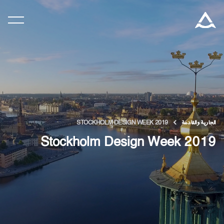
المنتجات
التكنولوجيا والسلامة
المدونة والأخبار
الجارية والقادمة
STOCKHOLM DESIGN WEEK 2019
نبذة عن ARITCO
Stockholm Design Week 2019
للمحترفين
اطلب جهاز هوم كيت الرقمي