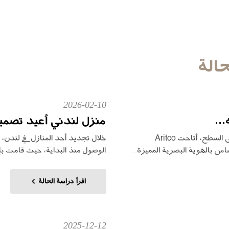
الة
2026-02-10
..
منزل لندني أعيد تصميم
في واحد من أكثر مطاعم لندن تقدماً في التصميم على السطح، أتاحت Aritco
خلال تجديد أحد المنازل في لندن، ا
الوصول منذ البداية، حيث قامت بإن
اقرأ دراسة الحالة
2025-12-12