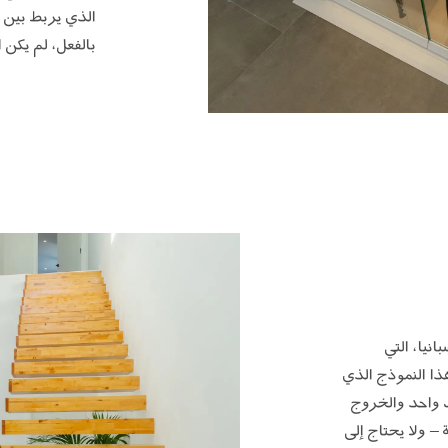
الذي يربط بين ا
بالفعل، لم يكن ا
ارلوس مع شركة Aritco في إسبانيا، التي
Aritco HomeLift Ac. يسمح هذا النموذج الذي
جانب واحد والخروج
– ولا يحتاج إلى