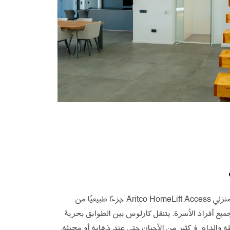
أصبح المصعد المنزلي Aritco HomeLift Access جزءًا طبيعيًا من
لجميع أفراد الأسرة. يتنقل كارلوس بين الطوابق بحرية
ه والداه في كثير من الأحيان حتى عند ذهابه أو مجيئه.