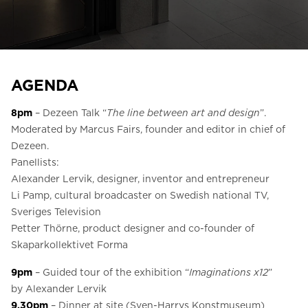
Be om ett offertförslag
Kontakta oss
Anmälan till nyhetsbrev
AGENDA
FAQ
8pm
– Dezeen Talk “
The line between art and design
”.
Moderated by Marcus Fairs, founder and editor in chief of
SV
Dezeen.
Panellists:
Alexander Lervik, designer, inventor and entrepreneur
Li Pamp, cultural broadcaster on Swedish national TV,
Sveriges Television
Petter Thörne, product designer and co-founder of
Skaparkollektivet Forma
9pm
– Guided tour of the exhibition “
Imaginations x12
”
by Alexander Lervik
9.30pm
– Dinner at site (Sven-Harrys Konstmuseum)