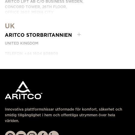
ARITCO LIFT AB C/O BUSINESS SWEDEN,
CONCORD TOWER, 26TH FLOOR,
OFFICE 2607, MEDIA CITY
DUBAI, UAE
UK
KONTAKTA OSS
ARITCO STORBRITANNIEN
UNITED KINGDOM
TELEFON: +44 1604 808809
KONTAKTA OSS
Innovativa plattformshissar utformade för komfort, säkerhet och
smidig tillgänglighet i hem och offentliga utrymmen över hela
världen.