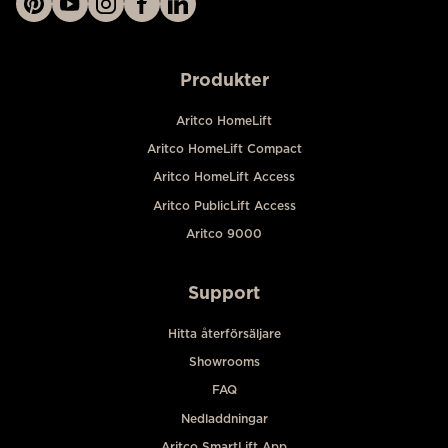
Produkter
Aritco HomeLift
Aritco HomeLift Compact
Aritco HomeLift Access
Aritco PublicLift Access
Aritco 9000
Support
Hitta återförsäljare
Showrooms
FAQ
Nedladdningar
Aritco SmartLift App