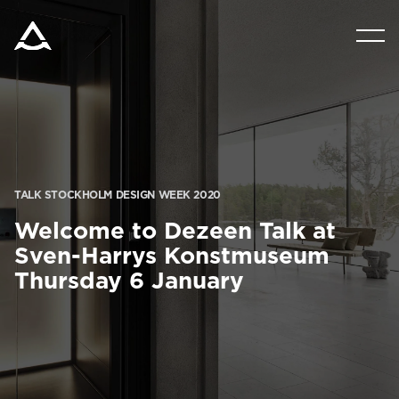
PRODUKTER
VERKTYG & DOKUMENT
BLOGG & NYHETER
TALK STOCKHOLM DESIGN WEEK 2020
Welcome to Dezeen Talk at
OM ARITCO
Sven-Harrys Konstmuseum
Thursday 6 January
FÖR PROFESSIONELLA
Beställ ett Digitalt HomeKit