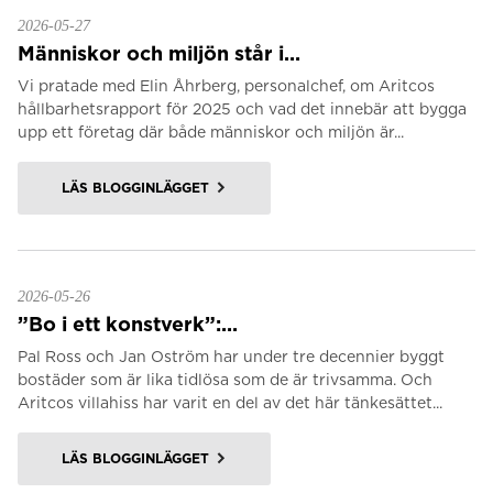
2026-05-27
Människor och miljön står i...
Vi pratade med Elin Åhrberg, personalchef, om Aritcos
hållbarhetsrapport för 2025 och vad det innebär att bygga
upp ett företag där både människor och miljön är...
LÄS BLOGGINLÄGGET
2026-05-26
”Bo i ett konstverk”:...
Pal Ross och Jan Oström har under tre decennier byggt
bostäder som är lika tidlösa som de är trivsamma. Och
Aritcos villahiss har varit en del av det här tänkesättet...
LÄS BLOGGINLÄGGET