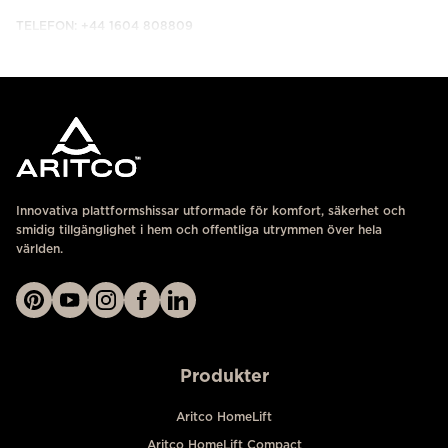
TELEFON: +44 1604 808809
KONTAKTA OSS
Innovativa plattformshissar utformade för komfort, säkerhet och
smidig tillgänglighet i hem och offentliga utrymmen över hela
världen.
Produkter
Aritco HomeLift
Aritco HomeLift Compact