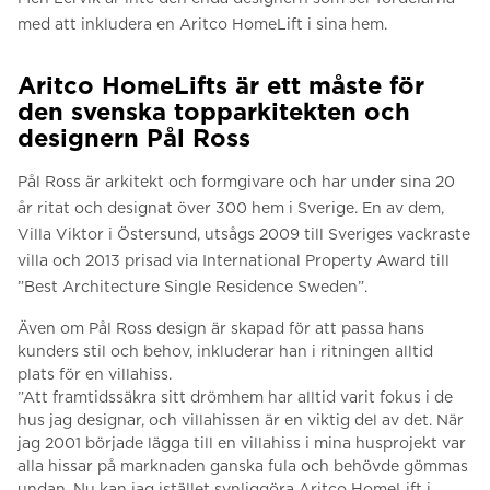
med att inkludera en Aritco HomeLift i sina hem.
Aritco HomeLifts är ett måste för
den svenska topparkitekten och
designern Pål Ross
Pål Ross är arkitekt och formgivare och har under sina 20
år ritat och designat över 300 hem i Sverige.
En av dem,
Villa Viktor i Östersund, utsågs 2009 till Sveriges vackraste
villa och 2013 prisad via International Property Award till
”Best Architecture Single Residence Sweden”.
Även om Pål Ross design är skapad för att passa hans
kunders stil och behov, inkluderar han i ritningen alltid
plats för en villahiss.
”Att framtidssäkra sitt drömhem har alltid varit fokus i de
hus jag designar, och villahissen är en viktig del av det.
När
jag 2001 började lägga till en villahiss i mina husprojekt var
alla hissar på marknaden ganska fula och behövde gömmas
undan.
Nu kan jag istället synliggöra Aritco HomeLift i