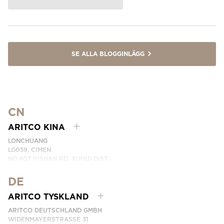
SE ALLA BLOGGINLÄGG
CN
ARITCO KINA
LONCHUANG
LG059, CIMEN
NO.407 YISHAN RD, XUHUI DIST.
SHANGHAI, CHINA
DE
EMAIL:
INFO.CHINA@ARITCO.COM
TELEFON:
+86 400 6233 121
ARITCO TYSKLAND
KONTAKTA OSS
ARITCO DEUTSCHLAND GMBH
WIDENMAYERSTRASSE 31