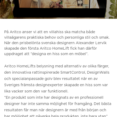
Be om ett offertförslag
Kontakta oss
Anmälan till nyhetsbrev
På Aritco anser vi att en villahiss ska matcha både
FAQ
villaägarens praktiska behov och personliga stil och smak.
När den prisbelönta svenska designern Alexander Lervik
skapade den första Aritco HomeLift fick han därför
uppdraget att ”designa en hiss som en möbel”.
SV
Aritco HomeLifts belysning med alternativ av olika färger,
den innovativa rattinspirerade SmartControl, DesignWalls
och specialanpassade golv blev resultatet när en av
Sveriges främsta designexperter skapade en hiss som var
lika vacker som den var funktionell.
”En produkt som inte har designats av en professionell
designer har inte samma möjlighet för framgång.
Det bästa
resultaten får man när designern är med från början och
har möjlighet att påverka hela produkten, inte bara ytan”,