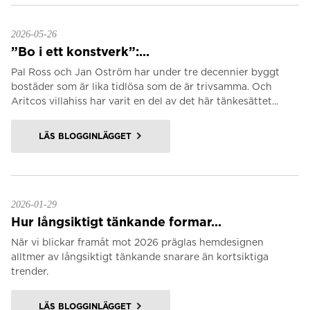
2026-05-26
”Bo i ett konstverk”:...
Pal Ross och Jan Oström har under tre decennier byggt
bostäder som är lika tidlösa som de är trivsamma. Och
Aritcos villahiss har varit en del av det här tänkesättet...
LÄS BLOGGINLÄGGET
2026-01-29
Hur långsiktigt tänkande formar...
När vi blickar framåt mot 2026 präglas hemdesignen
alltmer av långsiktigt tänkande snarare än kortsiktiga
trender.
LÄS BLOGGINLÄGGET