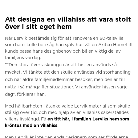
Att designa en villahiss att vara stolt
över i sitt eget hem
När Lervik bestämde sig för att renovera en 60-talsvilla
som han skulle bo i såg han själv hur väl en Aritco HomeLift
kunde passa hans designbehov och bli en viktig del av
familjens vardag.
””Den stora överraskningen är att hissen används så
mycket. Vi tänkte att den skulle användas vid storhandling
och när äldre familjemedlemmar besöker, men den är till
nytta i så många fler situationer.
Vi använder hissen varje
dag”, förklarar han.
Med hållbarheten i åtanke valde Lervik material som skulle
stå sig över tid, och med hjälp av en villahiss säkerställdes
villans livslängd.
Få
en titt här, i familjen Lerviks hem som
kröntes med en villahiss
.
Men Lervik är inte den enda designern som ser fördelarna