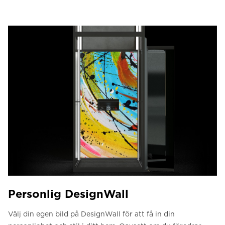
Personlig DesignWall
Välj din egen bild på DesignWall för att få in din