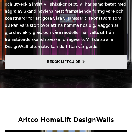
och utveckla i vårt villahisskoncept. Vi har samarbetat med
några av Skandinaviens mest framstående formgivare och
konstnärer för att göra våra villahissar till konstverk som
du kan vara stolt över att ha hemma hos dig. Väggen är
gjord av akrylglas, och våra modeller har valts ut från
framstående skandinaviska formgivare. Vill du se alla
DesignWall-alternativ kan du titta i vår guide.
BESÖK LIFTGUIDE
Aritco HomeLift DesignWalls