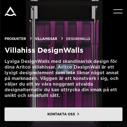
PRODUKTER
VERKTYG & DOKUMENT
PRODUKTER
VILLAHISSAR
DESIGNWALLS
Villahiss DesignWalls
BLOGG & NYHETER
Lyxiga DesignWalls med skandinavisk design för
dina Aritco villahissar. Aritco DesignWall är ett
lyxigt designelement som inte liknar något annat
OM ARITCO
på marknaden. Väggen är ett konstverk i sig, och
väljer du ett av våra noggrant utvalda
designalternativ du kan uttrycka din smak på ett
FÖR PROFESSIONELLA
unikt och smakfullt sätt.
KONTAKTA OSS
Beställ ett Digitalt HomeKit