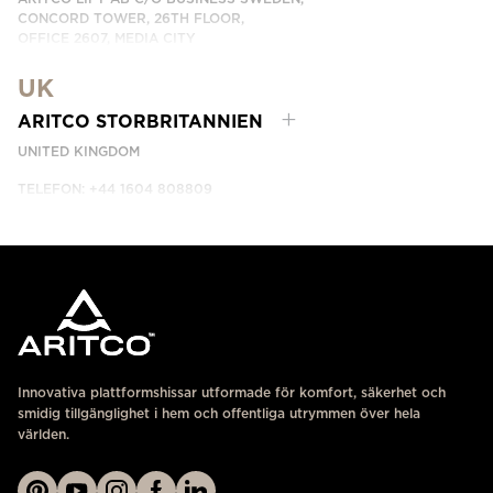
CONCORD TOWER, 26TH FLOOR,
OFFICE 2607, MEDIA CITY
DUBAI, UAE
UK
KONTAKTA OSS
ARITCO STORBRITANNIEN
UNITED KINGDOM
TELEFON: +44 1604 808809
KONTAKTA OSS
Innovativa plattformshissar utformade för komfort, säkerhet och
smidig tillgänglighet i hem och offentliga utrymmen över hela
världen.