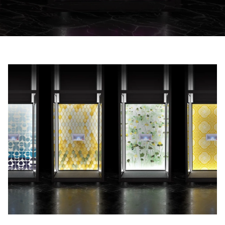
Be om ett offertförslag
Kontakta oss
Anmälan till nyhetsbrev
FAQ
SV