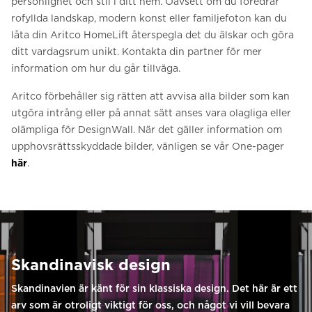
personlighet och stil i ditt hem. Oavsett om du föredrar
rofyllda landskap, modern konst eller familjefoton kan du
låta din Aritco HomeLift återspegla det du älskar och göra
ditt vardagsrum unikt. Kontakta din partner för mer
information om hur du går tillväga.
Aritco förbehåller sig rätten att avvisa alla bilder som kan
utgöra intrång eller på annat sätt anses vara olagliga eller
olämpliga för DesignWall. När det gäller information om
upphovsrättsskyddade bilder, vänligen se vår One-pager
här
.
Skandinavisk design
Skandinavien är känt för sin klassiska design. Det här är ett
arv som är otroligt viktigt för oss, och något vi vill bevara