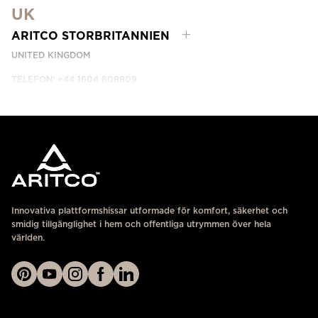
UK
KONTAKTA OSS
ARITCO STORBRITANNIEN
UNITED KINGDOM
TELEFON: +44 1604 808809
KONTAKTA OSS
Innovativa plattformshissar utformade för komfort, säkerhet och
smidig tillgänglighet i hem och offentliga utrymmen över hela
världen.