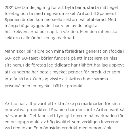
2021 bestämde jag mig för att byta bana, starta mitt eget
företag och ta med mig varumärket Aritco till Spanien.
I
Spanien är den kommersiella sektorn väl etablerad.
Med
många höga byggnader har vi en av de högsta
hissfrekvenserna per capita i världen.
Men den inhemska
sektorn i allmänhet en ny marknad.
Människor blir äldre och mina föräldrars generation (födda i
50- och 60-talet) börjar fundera på att installera en hiss i
sitt hem. I de företag jag tidigare har tillhört har jag upplevt
att kunderna har betalt mycket pengar för produkter som
inte är så bra.
Och jag visste att Aritco hade samma
prisnivå men en mycket bättre produkt.
Aritco har alltid varit ett riktmärke på marknaden för sina
innovativa produkter. I
Spanien har dock inte Aritco varit så
närvarande.
Det fanns ett tydligt tomrum på marknaden för
en designprodukt av hög kvalitet som verkligen levererar
vad den lovar.
En mångsidig produkt med genomtänkt