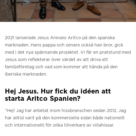
Be om ett offertförslag
Kontakta oss
Anmälan till nyhetsbrev
2021 lanserade Jesus Arevalo Aritco på den spanska
FAQ
marknaden.
Hans pappa och senare också han bror, gick
med i det nya spännande projektet. Vi får en pratstund med
Jesus som reflekterar över värdet av att driva ett
SV
familjeföretag och vad som kommer att hända på den
iberiska marknaden.
Hej Jesus. Hur fick du idéen att
starta Aritco Spanien?
”Hej! Jag har arbetat inom hissbranschen sedan 2012.
Jag
har alltid varit på den kommersiella sidan både nationellt
och internationellt för olika tillverkare av villahissar.