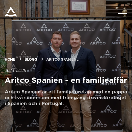
PRODUKTER
VERKTYG & DOKUMENT
BLOGG & NYHETER
HOME
BLOGG
ARITCO SPANIEN ̵...
2023-11-29
OM ARITCO
Aritco Spanien - en familjeaffär
Aritco Spanien är ett familjeföretag med en pappa
och två söner som med framgång driver företaget
FÖR PROFESSIONELLA
i Spanien och i Portugal.
Beställ ett Digitalt HomeKit