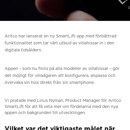
Be om ett offertförslag
Kontakta oss
Anmälan till nyhetsbrev
Aritco har lanserat en ny SmartLift-app med förbättrad
FAQ
funktionalitet som tar vårt utbud av villahissar in i den
digitala tidsåldern.
SV
Appen – som nu finns på alla modeller av villahissar – gör
det möjligt för villaägaren att konfigurera, anpassa och
övervaka sin hiss direkt från sin smartphone.
Vi pratade med Linus Nyman, Product Manager för Aritco
SmartLift för att få veta mer om fördelarna med den nya
appen och bakgrunden till utvecklingen.
Vilket var det viktigaste målet när