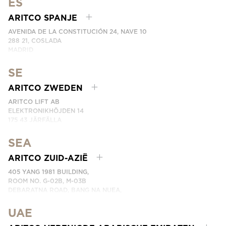
ES
PHONE: +49 7123 9597272
NEEM CONTACT MET ONS OP
ARITCO SPANJE
AVENIDA DE LA CONSTITUCIÓN 24, NAVE 10
288 21, COSLADA
MADRID
SPAIN
SE
PHONE: (+34) 918 622 552
NEEM CONTACT MET ONS OP
ARITCO ZWEDEN
ARITCO LIFT AB
ELEKTRONIKHÖJDEN 14
175 43 JÄRFÄLLA
SWEDEN
SEA
PHONE: +46 8 120 401 00
NEEM CONTACT MET ONS OP
ARITCO ZUID-AZIË
405 YANG 1981 BUILDING,
ROOM NO. G-02B, M-03B
DEBARATNA ROAD, BANG NA NUEA,
BANGNA, BANGKOK 10260 THAILAND.
UAE
PHONE:
+66 863174017
NEEM CONTACT MET ONS OP