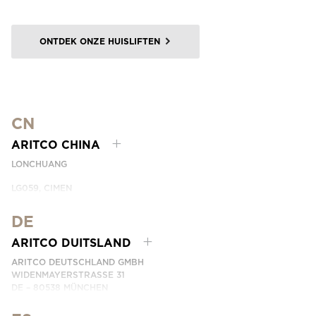
ONTDEK ONZE HUISLIFTEN
CN
ARITCO CHINA
LONCHUANG
LG059, CIMEN
NO.407 YISHAN RD, XUHUI DIST.
SHANGHAI, CHINA
DE
EMAIL:
INFO.CHINA@ARITCO.COM
ARITCO DUITSLAND
PHONE:
+86 400 6233 121
ARITCO DEUTSCHLAND GMBH
NEEM CONTACT MET ONS OP
WIDENMAYERSTRASSE 31
DE – 80538 MÜNCHEN
GERMANY