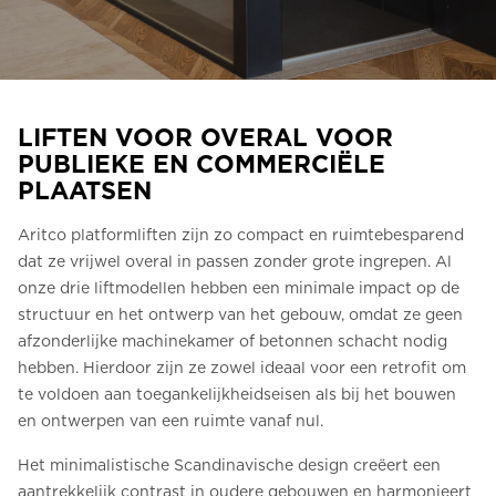
Bestel een Digital HomeKit
Vraag om een prijsraming
Aanmelden voor nieuwsbrief
LIFTEN VOOR OVERAL VOOR
PUBLIEKE EN COMMERCIËLE
FAQ
PLAATSEN
Neem contact op
Aritco platformliften zijn zo compact en ruimtebesparend
dat ze vrijwel overal in passen zonder grote ingrepen. Al
onze drie liftmodellen hebben een minimale impact op de
NL
structuur en het ontwerp van het gebouw, omdat ze geen
afzonderlijke machinekamer of betonnen schacht nodig
hebben. Hierdoor zijn ze zowel ideaal voor een retrofit om
te voldoen aan toegankelijkheidseisen als bij het bouwen
en ontwerpen van een ruimte vanaf nul.
Het minimalistische Scandinavische design creëert een
aantrekkelijk contrast in oudere gebouwen en harmonieert