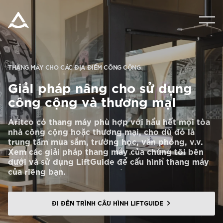
SẢN PHẨM
DỤNG CỤ & TÀI LIỆU
THANG MÁY CHO CÁC ĐỊA ĐIỂM CÔNG CỘNG
GiảI pháp nâng cho sử dụng
BLOG & TIN TỨC
công cộng và thương mạI
Aritco có thang máy phù hợp với hầu hết mọi tòa
nhà công cộng hoặc thương mại, cho dù đó là
GIỚI THIỆU VỀ ARITCO
trung tâm mua sắm, trường học, văn phòng, v.v.
Xem các giải pháp thang máy của chúng tôi bên
dưới và sử dụng LiftGuide để cấu hình thang máy
CHUYÊN NGHIỆP
của riêng bạn.
Đặt mua Digital HomeKit
ĐI ĐẾN TRÌNH CẤU HÌNH LIFTGUIDE