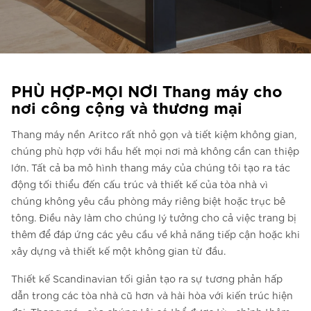
Liên hệ với chúng tôi
Liên hệ với chúng tôi
Đăng ký bản tin
PHÙ HỢP-MỌI NƠI Thang máy cho
FAQ
nơi công cộng và thương mại
Liên hệ với chúng tôi
Thang máy nền Aritco rất nhỏ gọn và tiết kiệm không gian,
chúng phù hợp với hầu hết mọi nơi mà không cần can thiệp
lớn. Tất cả ba mô hình thang máy của chúng tôi tạo ra tác
VI
động tối thiểu đến cấu trúc và thiết kế của tòa nhà vì
chúng không yêu cầu phòng máy riêng biệt hoặc trục bê
tông. Điều này làm cho chúng lý tưởng cho cả việc trang bị
thêm để đáp ứng các yêu cầu về khả năng tiếp cận hoặc khi
xây dựng và thiết kế một không gian từ đầu.
Thiết kế Scandinavian tối giản tạo ra sự tương phản hấp
dẫn trong các tòa nhà cũ hơn và hài hòa với kiến trúc hiện