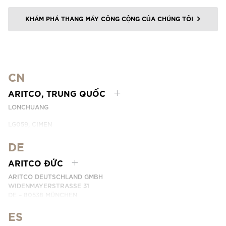
KHÁM PHÁ THANG MÁY CÔNG CỘNG CỦA CHÚNG TÔI
CN
ARITCO, TRUNG QUỐC
LONCHUANG
LG059, CIMEN
NO.407 YISHAN RD, XUHUI DIST.
SHANGHAI, CHINA
DE
EMAIL:
INFO.CHINA@ARITCO.COM
ARITCO ĐỨC
ĐIỆN THOẠI: +86 400 6233 121
ARITCO DEUTSCHLAND GMBH
LIÊN HỆ
WIDENMAYERSTRASSE 31
DE – 80538 MÜNCHEN
GERMANY
ES
ĐIỆN THOẠI: +49 7123 9597272