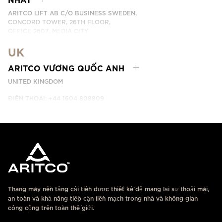
ARITCO LIFT AB C/O BUSINESS SWEDEN,
CONCORD TOWER, 26TH FLOOR,
OFFICE 2607, MEDIA CITY
DUBAI, UAE
UK
LIÊN HỆ
ARITCO VƯƠNG QUỐC ANH
UNITED KINGDOM
ĐIỆN THOẠI: +44 1604 808809
LIÊN HỆ
Thang máy nền tảng cải tiến được thiết kế để mang lại sự thoải mái,
an toàn và khả năng tiếp cận liền mạch trong nhà và không gian
công cộng trên toàn thế giới.